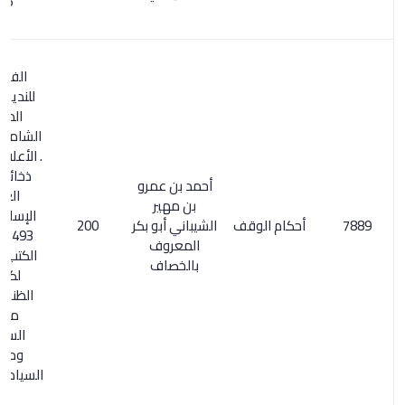
116
الفهرست
للنديم / 259.
المعجم
الشامل 277/2
. الأعلام 185/1.
ذخائر التراث
أحمد بن عمرو
العربي
بن مهير
الإسلامي 1/
أحكام الوقف
الشيباني أبو بكر
200
493. أسماء
المعروف
الكتب المتمم
بالخصاف
لكشف
الظنون/ 31.
مفتاح
السعادة
ومصباح
السيادة 2/ 251