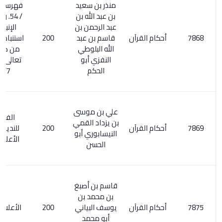
منذر بن سعيد
فهرسة ابن خير
بن عبد الله بن
/ 54. ويسمى :
عبد الرحمن بن
الإنباه على
أحكام القرآن
قاسم بن عبد
200
استنباط الأحكام
الله البلوطي
من كتاب الله
النفزي أبو
تعالى . الأعلام
الحكم
294/7
علي بن موسى
الفهرست
بن يزداد القمي
أحكام القرآن
200
للنديم / 260.
النيسابوري أبو
الأعلام 26/5
الحسن
قاسم بن أصبغ
بن محمد بن
أحكام القرآن
يوسف البياني
200
الأعلام 173/5
أبو محمد