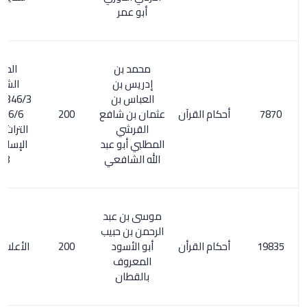
أبو عمر
محمد بن
المعجم
إدريس بن
الشامل :
العباس بن
346/3 . الأعلام
أحكام القرآن
عثمان بن شافع
200
26/6. ذخائر
القرشي
التراث العربي
المطلبي أبو عبد
الإسلامي 1/
الله الشافعي
608
موسى بن عبد
الرحمن بن حبيب
أحكام القرأن
أبو الأسود
200
الأعلام 324/7
المعروف
بالقطان