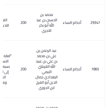
محمد بن
الحسين بن عبد
الفهرست
أحكام النساء
200
الله أبو بكر
للنديم / 268
الآجري
عبد الرحمن بن
علي بن محمد
"لعله كتاب أخبار
بن علي بن عبيد
النساء وقد
الله القرشي
نسبه بعضهم
أحكام النساء
200
التيمي
إلى ابن قيم
البغدادي جمال
الجوزية
الدين أبو الفرج
وهوخطأ
ابن الجوزي
محمد بن محمد