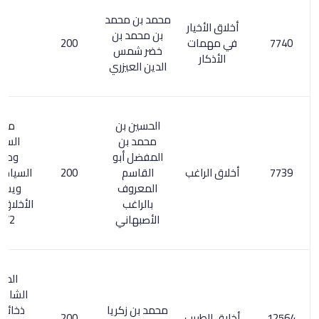
محمد بن محمد
أخلاق الأخيار
بن محمد بن
في مهمات
200
خضر شمس
الأذكار
الدين العيزري
الحسين بن
مفتاح
محمد بن
السعادة
المفضل أبو
ومصباح
أخلاق الراغب
القاسم
200
السيادة 70/2 .
المعروف
ويسمى :
بالراغب
الأخلاق. الأعلام
الأصبهاني
255/2
المعجم
الشامل 9/3.
محمد بن زكريا
ذخائر التراث
أخلاق الطبيب
200