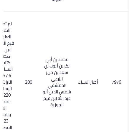
لم تصح نسبة
الكتاب بهذا
العنوان لابن
قيم الجوزية ولا
لابن الجوزي.
صحت نسبة
محمد بن أبي
كتاب أحكام
بكر بن أيوب بن
النساء الأعلام
سعد بن حريز
6 / 56. ذخائر
الزرعي
أخبار النساء
200
التراث العربي
الدمشقي
الإسلامي 1/
شمس الدين أبو
220. معجم
عبد الله ابن قيم
المطبوعات
الجوزية
العربية
والمعربة 1/
223. السر
المصون على