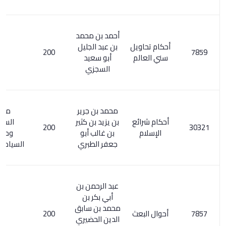
أحمد بن محمد
أحكام تحاويل
بن عبد الجليل
200
سني العالم
أبو سعيد
السجزي
محمد بن جرير
مفتاح
أحكام شرائع
بن يزيد بن كثير
السعادة
200
الإسلام
بن غالب أبو
ومصباح
جعفر الطبري
السيادة 2/ 286
عبد الرحمن بن
أبي بكر بن
محمد بن سابق
أحوال البعث
200
الدين الحضيري