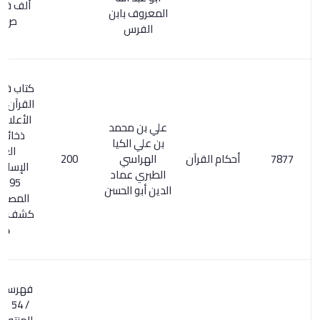
ألف في الكتب
المعروف بابن
ص 297
الفرس
كتاب في تفسير
القرآن الفقهي
الأعلام 329/4.
علي بن محمد
ذخائر التراث
بن علي الكيا
العربي
أحكام القرآن
الهراسي
200
الإسلامي 2/
الطبري عماد
795. السر
الدين أبو الحسن
المصون على
كشف الظنون /
134
فهرسة ابن خير
/ 54 . فهرسة