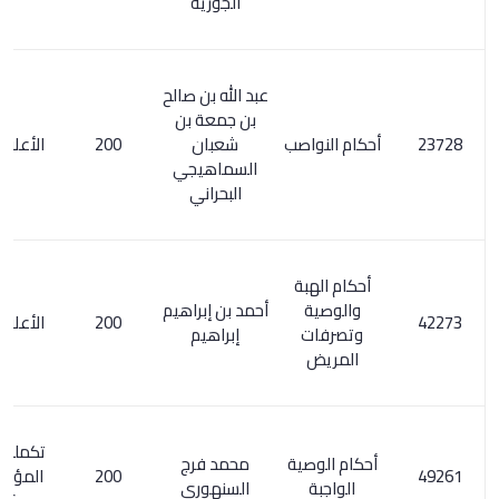
الجوزية
عبد الله بن صالح
بن جمعة بن
أحكام النواصب
شعبان
200
الأعلام 4/ 92
السماهيجي
البحراني
أحكام الهبة
والوصية
أحمد بن إبراهيم
200
الأعلام 1/ 90
وتصرفات
إبراهيم
المريض
تكملة معجم
أحكام الوصية
محمد فرج
200
المؤلفين 6/
الواجبة
السنهوري