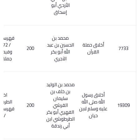
الأزدي أبو
إسحاق
محمد بن
فهرسة ابن خير
أخلاق حملة
الحسين بن عبد
/ 72 ، 285 .
200
القرآن
الله أبو بكر
وفيه : أخلاق
الآجري
جملة القرآن
محمد بن الوليد
بن خلف بن
أخلاق رسول
اختصره
سليمان
الله صلى الله
الطرطوشي .
القرشي
200
عليه وسلم لابن
فهرسة ابن خير
الفهري أبو بكر
حيان
/ 276
الطرطوشي ابن
أبي رندقة