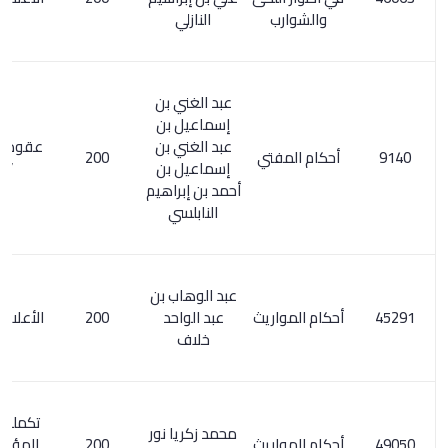
والشوارب
النازلي
عبد الغني بن
إسماعيل بن
عبد الغني بن
عقود الجوهر
أحكام المفتي
200
إسماعيل بن
/57
أحمد بن إبراهيم
النابلسي
عبد الوهاب بن
أحكام المواريث
عبد الواحد
200
الأعلام 4/ 184
خلاف
تكملة معجم
محمد زكريا نور
أحكام المواريث
200
المؤلفين 5/