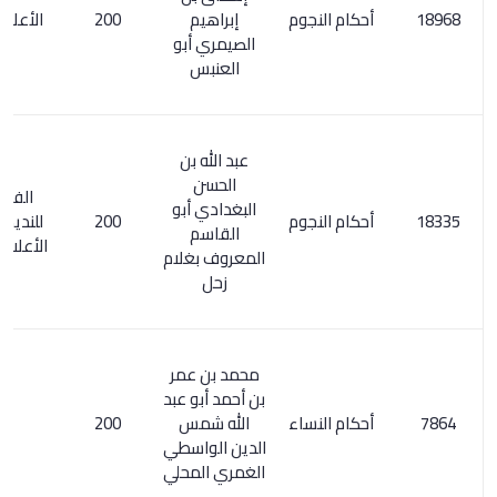
أحكام النجوم
إبراهيم
200
الأعلام 28/6
الصيمري أبو
العنبس
عبد الله بن
الحسن
الفهرست
البغدادي أبو
أحكام النجوم
200
للنديم / 342.
القاسم
الأعلام 192/4
المعروف بغلام
زحل
محمد بن عمر
بن أحمد أبو عبد
أحكام النساء
الله شمس
200
الدين الواسطي
الغمري المحلي