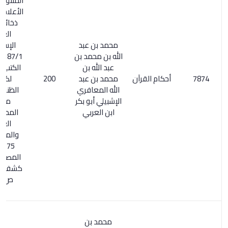
المنتوري/ 104.
الأعلام 230/6 .
ذخائر التراث
العربي
محمد بن عبد
الإسلامي
الله بن محمد بن
187/1. أسماء
عبد الله بن
الكتب المتمم
أحكام القرآن
محمد بن عبد
200
لكشف
الله المعافري
الظنون/ 29.
الإشبيلي أبو بكر
معجم
ابن العربي
المطبوعات
العربية
والمعربة 1/
175. السر
المصون على
كشف الظنون
ص 134.
محمد بن