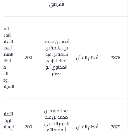
القرطبي
الفهرست
للنديم / 260.
أحمد بن محمد
الأعلام 206/1.
بن سلامة بن
أسماء الكتب
سلمة بن عبد
المتمم لكشف
أحكام القرآن
200
الملك الأزدي
الظنون/ 31.
الطحاوي أبو
مفتاح
جعفر
السعادة
ومصباح
السيادة 2/ 249
عبد المنعم بن
الأعلام 168/4.
محمد بن عبد
تاريخ المكتبات
الرحيم الخزرجي
أحكام القرآن
200
الإسلامي ومن
أبو عبد الله