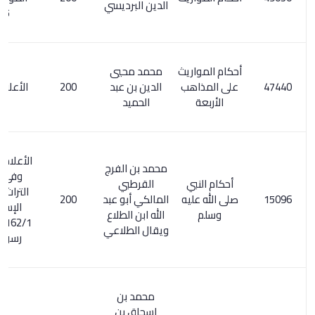
الدين البرديسي
365
أحكام المواريث
محمد محيي
على المذاهب
الدين بن عبد
200
الأعلام 7/ 92
الأربعة
الحميد
الأعلام 328/6 .
محمد بن الفرج
وفي ذخائر
أحكام النبي
القرطبي
التراث العربي
صلى الله عليه
المالكي أبو عبد
200
الإسلامي
وسلم
الله ابن الطلاع
162/1 : أقضية
ويقال الطلاعي
رسول الله
محمد بن
إسحاق بن