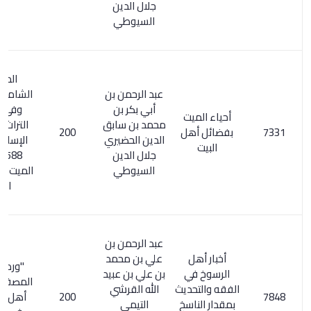
جلال الدين
السيوطي
المعجم
عبد الرحمن بن
الشامل 276/3.
أبي بكر بن
وفي ذخائر
أحياء الميت
محمد بن سابق
التراث العربي
بفضائل أهل
200
الدين الحضيري
الإسلامي 1/
البيت
جلال الدين
588: أحياء
السيوطي
الميت في فضل
البيت
عبد الرحمن بن
أخبار أهل
علي بن محمد
"ورد بلفظ :
الرسوخ في
بن علي بن عبيد
المصفى بأكف
الفقه والتحديث
الله القرشي
200
أهل الرسوخ
بمقدار الناسخ
التيمي