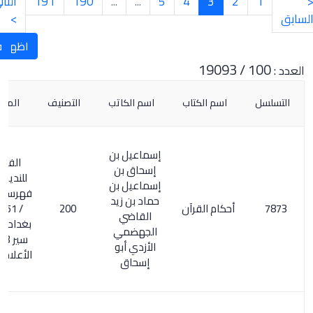
2
3
4
5
...
...
190
191
التالي
الأخيرة
»
>
اظهار العنوان
فرز تصنيف
اسم الكتاب
اسم الكاتب
التصنيف
الملحوظات
إسماعيل بن
الفهرست
إسحاق بن
للنديم / 252.
إسماعيل بن
فهرسة ابن خير
حماد بن زيد
أحكام القرآن
200
/ 51 . تاريخ
القاضي
بغداد 286/6 0
الجهضمي
سير 340/13 .
الأزدي أبو
الأعلام 310/1 .
إسحاق