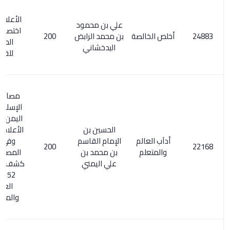
الأعلام 5/ 20.
علي بن محمود
اختصار خالصة
أخلص الخالصة
بن محمد الرابض
200
الحقائق
البدخشاني
للفارابي
مصادر الفكر
الإسلامي في
اليمن ص 532.
الحسين بن
الأعلام 2/ 252.
أدآب العالم
الإمام القاسم
وفي السر
200
والمتعلم
بن محمد بن
المصون على
علي اليمني
كشف الظنون /
152: آداب
العلماء
والمتعلمين