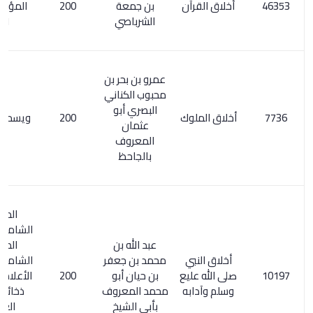
أخلاق القرآن
بن جمعة
200
المؤلفين 1/
الشرباصي
141
عمرو بن بحر بن
محبوب الكناني
البصري أبو
أخلاق الملوك
200
ويسمى : التاج
عثمان
المعروف
بالجاحظ
المعجم
الشامل 110/2.
عبد الله بن
المعجم
أخلاق النبي
محمد بن جعفر
الشامل 135/2.
صلى الله عليع
بن حيان أبو
200
الأعلام 4/ 120.
وسلم وآدابه
محمد المعروف
ذخائر التراث
بأبي الشيخ
العربي