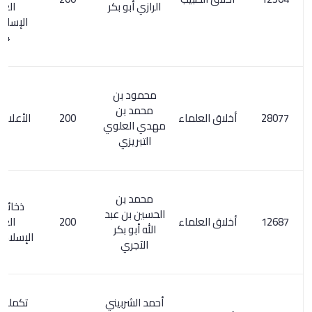
الرازي أبو بكر
العربي
الإسلامي 1/
524
محمود بن
محمد بن
أخلاق العلماء
200
الأعلام 7/ 185
مهدي العلوي
التبريزي
محمد بن
ذخائر التراث
الحسين بن عبد
أخلاق العلماء
200
العربي
الله أبو بكر
الإسلامي 22/1
الآجري
أحمد الشربيني
تكملة معجم