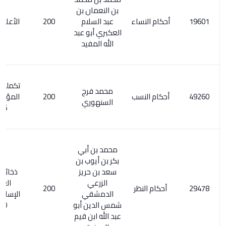
بن النعمان بن
أحكام النساء
عبد السلام
200
الأعلام 21/7
العكبري أبو عبد
الله المفيد
تكملة معجم
محمد فرج
أحكام النسب
200
المؤلفين 6/
السنهوري
116
محمد بن أبي
بكر بن أيوب بن
سعد بن حريز
ذخائر التراث
الزرعي
العربي
أحكام النظر
200
الدمشقي
الإسلامي 1/
شمس الدين أبو
220
عبد الله ابن قيم