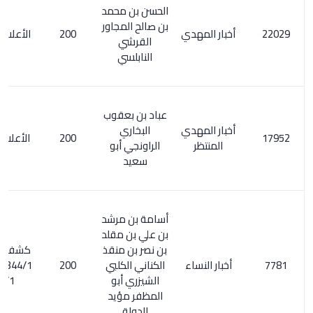
الحسن بن محمد
بن صالح المجاور
أخبار المهدي
200
الأعلام 2/ 216
القرشي
النابلسي
عباد بن بعقوب
أخبار المهدي
البخاري
200
الأعلام 258/3
المنتظر
الراونجي أبو
سعيد
أسامة بن مرشد
بن علي بن مقلد
بن نصر بن منقذ
كشف الظنون
أخبار النساء
الكناني الكلبي
200
344/1 . الأعلام
الشيزري أبو
291/1
المظفر مؤيد
الدولة