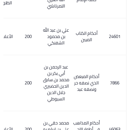
الظنون / 134
التمرتاشي
علي بن عبد الله
أحكام الكتاب
بن محمود
200
الأعلام 4/ 307
المبين
الشفنكي
عبد الرحمن بن
أبي بكر بن
أحكام المبعض
محمد بن سابق
الذي نصفه حر
200
الدين الحضيري
ونصفه عبد
جلال الدين
السيوطي
أحكام المذاهب
محمد حقي بن
في أطوار اللحى
علي بن إبراهيم
200
الأعلام 6/ 108