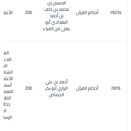
الحسين بن
محمد بن خلف
أحكام القرآن
200
الأعلام 100/6
بن أحمد
البغدادي أبو
يعلى ابن الفراء
الفهرست
للنديم / 261.
المعجم
الشامل 65/2.
الأعلام 171/1.
أحمد بن علي
أسماء الكتب
أحكام القرآن
الرازي أبو بكر
200
المتمم لكشف
الجصاص
الظنون/ 30.
ذخائر التراث
العربي
الإسلامي 1/
451