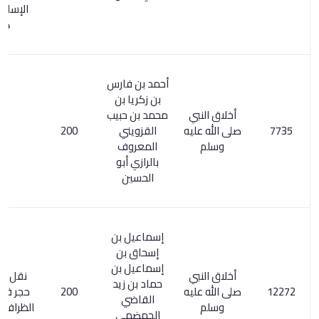
الإسلامي 1/
344
أحمد بن فارس
بن زكريا بن
أخلاق النبي
محمد بن حبيب
صلى الله عليه
القزويني
200
وسلم
المعروف
بالرازي أبو
الحسين
إسماعيل بن
إسحاق بن
إسماعيل بن
أخلاق النبي
نقل منه ابن
حماد بن زيد
صلى الله عليه
200
حجر في النكت
القاضي
وسلم
الظراف 342/11
الجهضمي