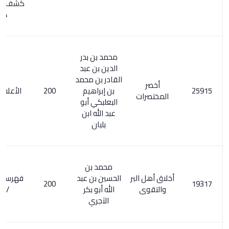
كشف الظنون /
144
محمد بن بدر
الدين بن عبد
القادر بن محمد
أخصر
بن إبراهيم
200
الأعلام 6 / 51
المختصرات
البعلبكي أبو
عبد الله ابن
بلبان
محمد بن
أخلاق أهل البر
الحسين بن عبد
فهرسة ابن خير
200
والتقوى
الله أبو بكر
/ 285
الآجري