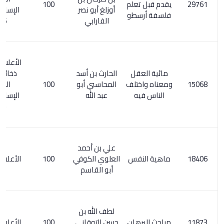
يقدم قبل تعلم
100
أوزلغ أبو نصر
الإسلامي 2/
فلسفة أرسطو
الفارابي
736
الأعلام 153/2.
مائية العقل
الحارث بن أسد
ذخائر التراث
ومعناه واختلف
المحاسبي أبو
100
العربي
الناس فيه
عبد الله
الإسلامي 2/
815
علي بن أحمد
ماهية النفس
العلوي الكوفي
100
الأعلام 253/4
أبو القاسم
لطف الله بن
مباحث البرهان
حسن التوقاني
100
الأعلام 242/5