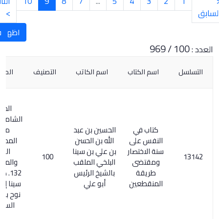
2
3
4
5
...
7
8
9
10
التالي
الأخيرة
»
>
اظهار العنوان
فرز تصنيف
اسم الكتاب
اسم الكاتب
التصنيف
الملحوظات
المعجم
الشامل 272/3.
كتاب في
الحسين بن عبد
معجم
النفس على
الله بن الحسن
المطبوعات
سنة الاختصار
بن علي بن سينا
العربية
100
ومقتضى
البلخي الملقب
والمعربة 1/
طريقة
بالشيخ الرئيس
132. هدية ابن
المنقطعين
أبو علي
سينا إلى الأمير
نوح بن منصور
الساماني