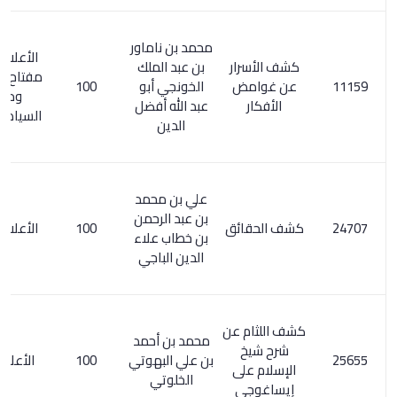
محمد بن ناماور
الأعلام 122/7.
كشف الأسرار
بن عبد الملك
مفتاح السعادة
عن غوامض
الخونجي أبو
100
ومصباح
الأفكار
عبد الله أفضل
السيادة 1/ 274
الدين
علي بن محمد
بن عبد الرحمن
كشف الحقائق
100
الأعلام 4/ 334
بن خطاب علاء
الدين الباجي
كشف اللثام عن
محمد بن أحمد
شرح شيخ
بن علي البهوتي
100
الأعلام 6/ 12
الإسلام على
الخلوتي
إيساغوجي