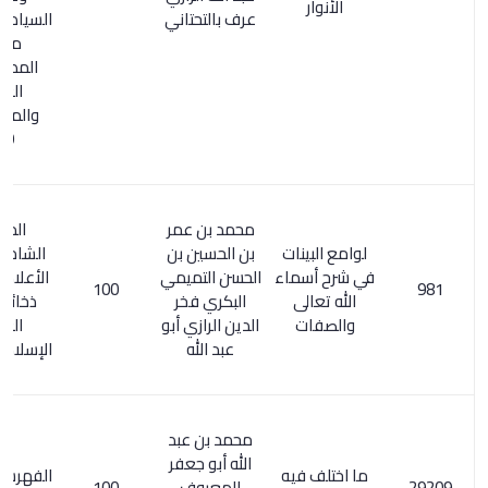
الأنوار
عرف بالتحتاني
السيادة 1/ 275.
معجم
المطبوعات
العربية
والمعربة 1/
919
محمد بن عمر
المعجم
لوامع البينات
بن الحسين بن
الشامل 20/3.
في شرح أسماء
الحسن التميمي
الأعلام 6/ 313.
100
الله تعالى
البكري فخر
ذخائر التراث
والصفات
الدين الرازي أبو
العربي
عبد الله
الإسلامي / 528
محمد بن عبد
الله أبو جعفر
ما اختلف فيه
الفهرست للنديم
المعروف
100