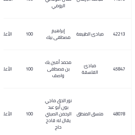
الرومي
إبراهيم
مبادئ الطبيعة
100
الأعلام 1/ 74
مصطفى بيك
محمد أمين بك
مبادئ
بن مصطفى
100
الأعلام 6/ 43
الفلسفة
واصف
نور الحق ماجي
بون أبو عبد
متسق المنطق
الرحمن الصيني
100
الأعلام 8/ 51
يقال له: قادح
حاج