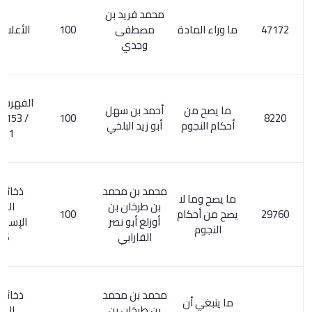
محمد فريد بن
ما وراء المادة
مصطفى
100
الأعلام 6/ 329
وجدي
الفهرست للنديم
ما يصح من
أحمد بن سهل
100
/ 153. الأعلام
أحكام النجوم
أبو زيد البلخي
134/1
محمد بن محمد
ذخائر التراث
ما يصح وما لا
بن طرخان بن
العربي
يصح من أحكام
100
أوزلغ أبو نصر
الإسلامي 2/
النجوم
الفارابي
736
محمد بن محمد
ذخائر التراث
ما ينبغي أن
بن طرخان بن
العربي