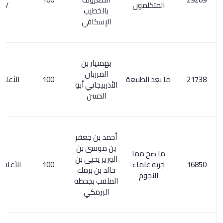
المتكلمون
/ 213
بالخطيب
الإسكافي
بهمنيار بن
المرزبان
ما بعد الطبيعة
100
الأعلام 2/ 77
الأذربيجاني أبو
الحسن
أحمد بن جعفر
بن موسى بن
ما صح مما
الوزير يحيى بن
جربه علماء
100
الأعلام 107/1
خالد بن برمك
النجوم
الملقب بجحظة
البرمكي