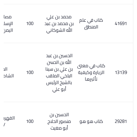
محمد بن علي
مصادر الفكر
كتاب في علم
بن محمد بن عبد
100
الإسلامي في
المنطق
الله الشوكاني
اليمن ص 557
الحسين بن عبد
الله بن الحسن
كتاب في معنى
بن علي بن سينا
المعجم
الزيارة وكيفية
100
البلخي الملقب
الشامل 271/3
تأثيرها
بالشيخ الرئيس
أبو علي
الحسين بن
الفهرست للنديم
كتاب هو هو
منصور الحلاج
100
/ 243
أبو مغيث