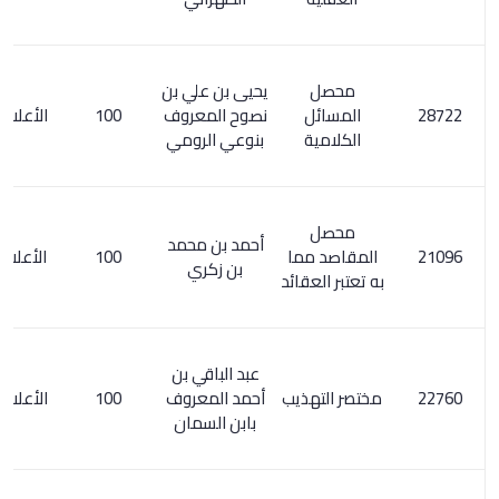
محصل
يحيى بن علي بن
المسائل
نصوح المعروف
100
الأعلام 8/ 159
الكلامية
بنوعي الرومي
محصل
أحمد بن محمد
المقاصد مما
100
الأعلام 231/1
بن زكري
به تعتبر العقائد
عبد الباقي بن
مختصر التهذيب
أحمد المعروف
100
الأعلام 3/ 271
بابن السمان