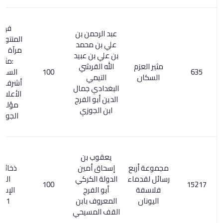
فهرسة
عبد الرحمن بن
المنتوري/ 163.
علي بن محمد
مرآة الزمان /0
بن علي بن عبيد
:مثير عزم
مثير العزم
الله القرشي
100
الساكن إلى
السكان
التيمي
أشرف الأماكن
البغدادي جمال
الأعلام 317/3.
الدين أبو الفرج
مؤلفات ابن
ابن الجوزي
الجوزي / 77
يعقوب بن
مجموعة أربع
إسحاق أمين
ذخائر التراث
رسائل لقدماء
الدولة الكركي
العربي
100
فلاسفة
أبو الفرج
الإسلامي
اليونان
المعروف بابن
178/1
القف المسيحي