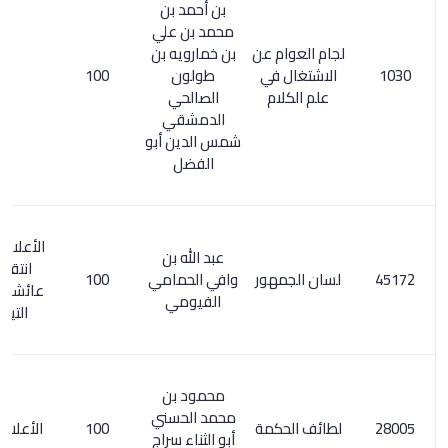
بن أحمد بن
محمد بن علي
لجام العوام عن
بن خمارويه بن
الاشتغال في
طولون
100
علم الكلام
الصالحي
الدمشقي
شمس الدين أبو
الفضل
الأعلام 4/ 143.
عبد الله بن
انتقد فيها
لسان الجمهور
وافي الحمامي
100
عائشة عصمت
الفيومي
التيمورية
محمود بن
محمد الحسني
لطائف الحكمة
100
الأعلام 7/ 166
أبو الثناء سراج