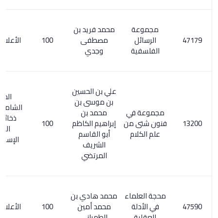
مجموعة
محمد فريد بن
الرسائل
مصطفى
100
الأعلام 6/ 329
الفلسفية
وجدي
علي بن الحسين
المعجم
بن موسى بن
الشامل 384/3.
مجموعة في
محمد بن
ذخائر التراث
فنون شتى من
إبراهيم الكاظم
100
العربي
علم الكلام
أبو القاسم
الإسلامي 1/
الشريف
615
المرتضي
محجة العلماء
محمد هادي بن
في الأدلة
محمد أمين
100
الأعلام 7/ 127
العقلية
الطهراني