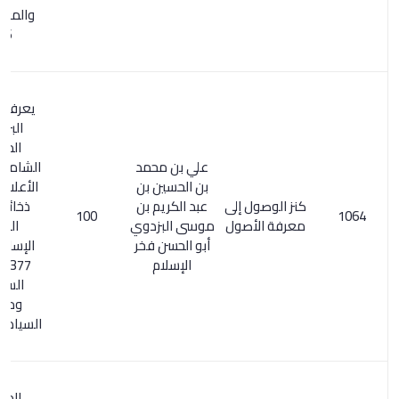
والمعربية 1/
626
يعرف بأصول
البزدوي.
المعجم
علي بن محمد
الشامل 174/1.
بن الحسين بن
الأعلام 328/4.
كنز الوصول إلى
عبد الكريم بن
ذخائر التراث
100
معرفة الأصول
موسى البزدوي
العربي
أبو الحسن فخر
الإسلامي 1/
الإسلام
377. مفتاح
السعادة
ومصباح
السيادة 2/ 164
المعجم