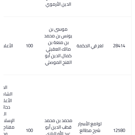
الدين الأرموي
موسى بن
يونس بن محمد
بن منعة بن
لغز في الحكمة
100
الأعلام 7/ 332
مالك العقيلي
كمال الدين أبو
الفتح الموصلي
المعجم
الشامل 25/3
الأعلام 28/7.
ذخائر التراث
العربي
محمد بن محمد
الإسلامي /531.
لوامع الأسرار
قطب الدين أبو
مفتاح السعادة
شرح مطالع
100
عبد الله الرازي
ومصباح