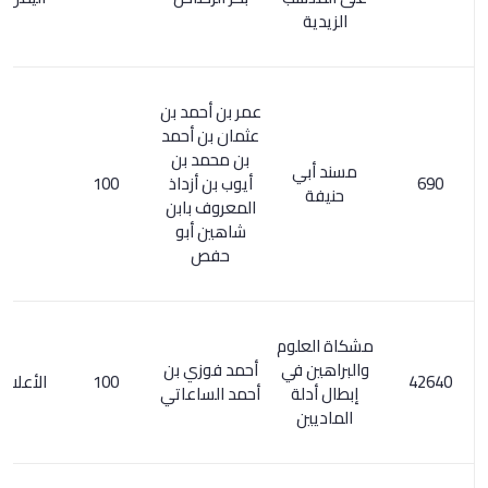
الزيدية
عمر بن أحمد بن
عثمان بن أحمد
بن محمد بن
مسند أبي
أيوب بن أزداذ
100
حنيفة
المعروف بابن
شاهين أبو
حفص
مشكاة العلوم
والبراهين في
أحمد فوزي بن
100
الأعلام 1/ 197
إبطال أدلة
أحمد الساعاتي
الماديين