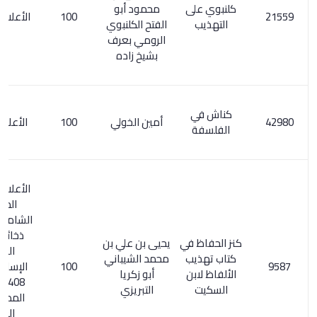
كلنبوي على
محمود أبو
100
الأعلام 1/ 327
التهذيب
الفتح الكلنبوي
الرومي بعرف
بشيخ زاده
كناش في
أمين الخولي
100
الأعلام 2/ 16
الفلسفة
الأعلام 157/8.
المعجم
الشامل 240/1.
ذخائر التراث
كنز الحفاظ في
يحيى بن علي بن
العربي
كتاب تهذيب
محمد الشيباني
100
الإسلامي 1/
الألفاظ لابن
أبو زكريا
408. معجم
السكيت
التبريزي
المطبوعات
العربية