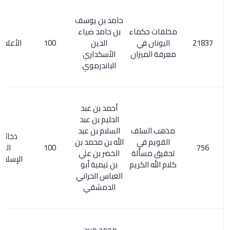
حامد بن يوسف
مخلفات حكماء
بن حامد ضياء
اليونان في
الدين
100
الأعلام 2/163
معرفة الميزان
الأسكداري
الباندرموي
أحمد بن عبد
الحليم بن عبد
مذهب السلف
السلام بن عبد
ذخائر التراث
القويم في
الله بن محمد بن
100
العربي
تحقيق مسألة
الخضر بن علي
الإسلامي / 67
كلام الله الكريم
بن تيمية أبو
العباس الحراني
الدمشقي
محمد مبين