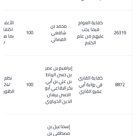
كفاية العوام
الأعلام 6/ 155.
محمد بن
فيما يجب
اكتفاء القنوع
شافعي
100
عليهم من علم
بما هو مطبوع
الفضالي
الكلام
/ 170
إبراهيم بن عمر
بن حسن الرباط
كفاية القاري
نظم العقيان
بن علي بن أبي
في رواية أبي
100
/24. كشف
بكر البقاعي أبو
عمرو القاري
الظنون 1500/2
الحسن برهان
الدين الخرباوي
إسماعيل بن
مصطفى بن