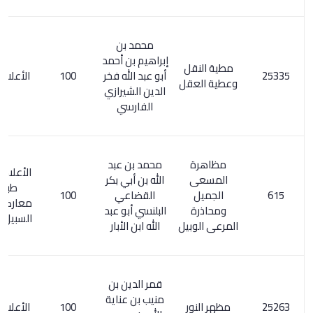
محمد بن
إبراهيم بن أحمد
مطية النقل
أبو عبد الله فخر
100
الأعلام 5/ 296
وعطية العقل
الدين الشيرازي
الفارسي
مظاهرة
محمد بن عبد
الأعلام 6/ 233.
المسعى
الله بن أبي بكر
طبع في
الجميل
القضاعي
100
معارضة ملقى
ومحاذرة
البلنسي أبو عبد
السبيل للمعري
المرعى الوبيل
الله ابن الأبار
قمر الدين بن
منيب بن عناية
مظهر النور
100
الأعلام 5/ 204