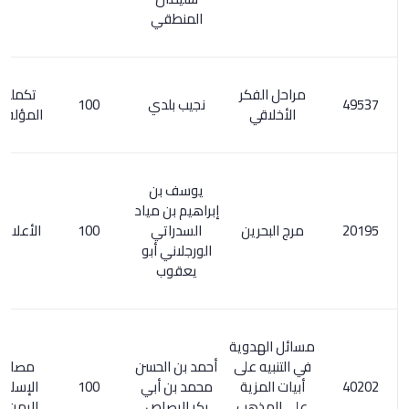
المنطقي
مراحل الفكر
تكملة معجم
نجيب بلدي
100
الأخلاقي
المؤلفين 7/ 34
يوسف بن
إبراهيم بن مياد
مرج البحرين
السدراتي
100
الأعلام 8 / 212
الورجلاني أبو
يعقوب
مسائل الهدوية
في التنبيه على
أحمد بن الحسن
مصادر الفكر
أبيات المزية
محمد بن أبي
100
الإسلامي في
على المذهب
بكر الرصاص
اليمن ص 114