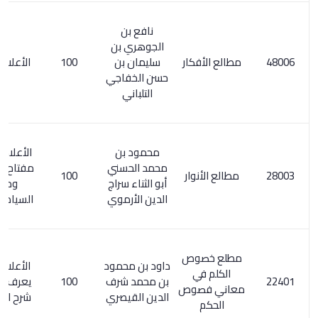
نافع بن
الجوهري بن
مطالع الأفكار
سليمان بن
100
الأعلام 7/ 352
حسن الخفاجي
التلباني
محمود بن
الأعلام 7/ 166.
محمد الحسني
مفتاح السعادة
مطالع الأنوار
100
أبو الثناء سراج
ومصباح
الدين الأرموي
السيادة 1/ 274
مطلع خصوص
داود بن محمود
الأعلام 335/2.
الكلم في
بن محمد شرف
100
يعرف بمقدمة
معاني فصوص
الدين القيصري
شرح الفصوص
الحكم