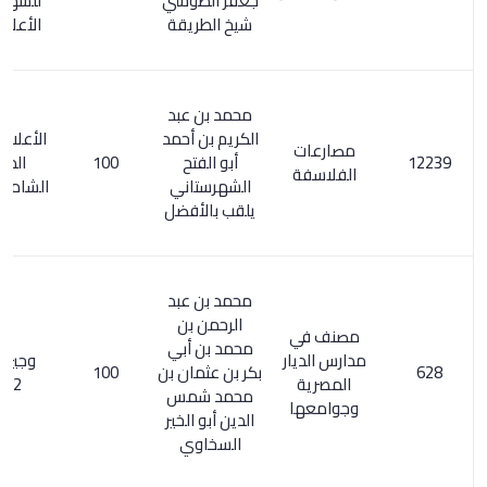
جعفر الطوسي
للشهرستاني
شيخ الطريقة
الأعلام 85/6
محمد بن عبد
الكريم بن أحمد
الأعلام 215/6.
مصارعات
أبو الفتح
100
المعجم
الفلاسفة
الشهرستاني
الشامل 403/3
يلقب بالأفضل
محمد بن عبد
الرحمن بن
مصنف في
محمد بن أبي
مدارس الديار
وجيز الكلام
بكر بن عثمان بن
100
المصرية
426/2
محمد شمس
وجوامعها
الدين أبو الخير
السخاوي