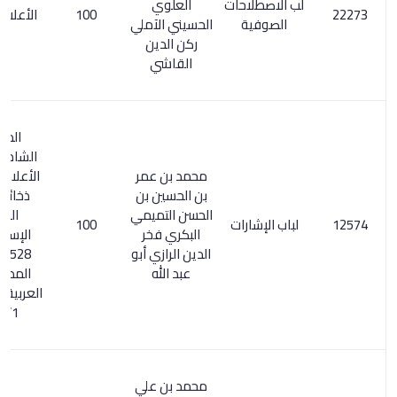
لب الاصطلاحات
العلوي
100
الأعلام 2/290
الصوفية
الحسيني الآملي
ركن الدين
القاشي
المعجم
الشامل 20/3.
محمد بن عمر
الأعلام 6/ 313.
بن الحسين بن
ذخائر التراث
الحسن التميمي
العربي
لباب الإشارات
100
البكري فخر
الإسلامي /
الدين الرازي أبو
528. معجم
عبد الله
المطبوعات
العربيةوالمعربة
1/ 916
محمد بن علي