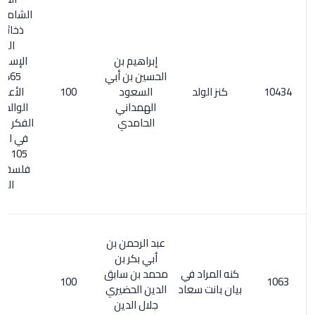
الشامل 132/2.
ذخائر التراث
العربي
إبراهيم بن
الإسلامي 1/
الحسين بن أبي
465. وفي
كنز الولد
السعود
100
الأعلام: كنز
الهمداني
الوالد. مصادر
الحامدي
الفكر الإسلامي
في اليمن ص
105 أبان فيه
فلسفة إخوان
الصفا.
عبد الرحمن بن
أبي بكر بن
كنه المراد في
محمد بن سابق
100
بيان بانت سعاد
الدين الحضيري
جلال الدين