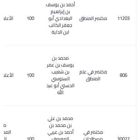
أحمد بن يوسف
بن إبراهيم
مختصر المنطق
البغدادي أبو
100
الأعلام 272/1
جعفر الكاتب
ابن الداية
محمد بن
يوسف بن عمر
مختصر في علم
بن شعيب
100
الأعلام 7/ 154
المنطق
السنوسي
الحسني أبو عبد
الله
محمد بن علي
بن محمد بن
معجم
مختصر في
أحمد بن عربي
المطبوعات
مصطلحات
المعروف
100
العربية