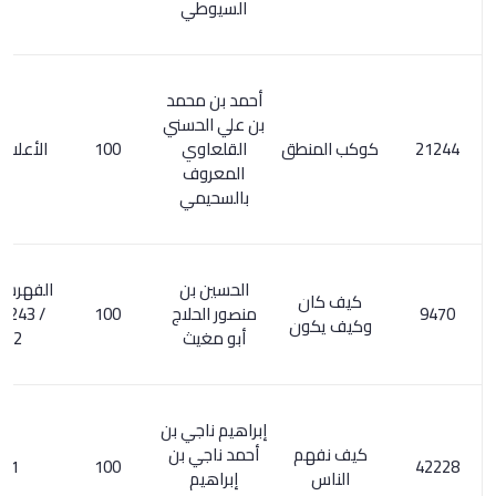
السيوطي
أحمد بن محمد
بن علي الحسني
كوكب المنطق
القلعاوي
100
الأعلام 1/ 243
المعروف
بالسحيمي
الحسين بن
الفهرست للنديم
كيف كان
منصور الحلاج
100
/ 243. الأعلام
وكيف يكون
أبو مغيث
260/2
إبراهيم ناجي بن
كيف نفهم
أحمد ناجي بن
1/ 76
100
الناس
إبراهيم