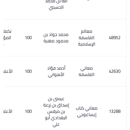
الله بن محمد
الحسيني
معالم
تكملة معجم
محمد جواد بن
الفلسفة
100
المؤلفين 5/
محمود مغنية
الإسلامية
294
معاني
أحمد فؤاد
100
الأعلام 1/ 196
الفلسفة
الأهواني
عيسى بن
إسحاق بن زرعة
معاني كتاب
بن مرقس
100
الأعلام 100/5
إيساغوجي
البغدادي أبو
علي