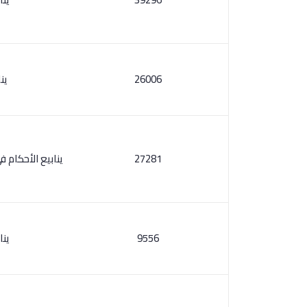
26006
ينا
27281
ينابيع الأحكام ف
9556
ينا