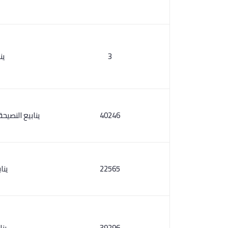
3
ين
40246
ينابيع النصيح
22565
ينا
39296
ينا