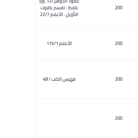
عقود الجوهر /12. ورد
200
بلفظ : تفسير ياقوت
التأويل . الأعلام 22/7
200
الأعلام 115/1
200
فهرس الكتب / 48
200