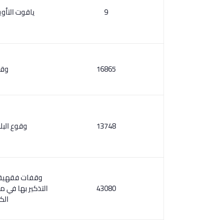
9
ياقوت التأوي
16865
وقو
13748
وقوع البلا
وقفات فقهية ف
43080
التذكير بها في 
الك