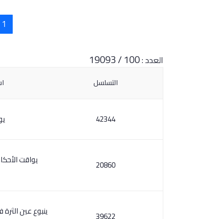
1
100 / 19093
العدد :
التسلسل
اس
42344
يو
يواقت الأحكا
20860
ينبوع عين الثرة 
39622