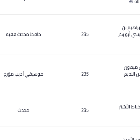
لله
براهيم بن
سي أبو بكر
235
حافظ محدث فقيه
ن ميمون
ن النديم
235
موسيقي أديب مؤرخ
ياط الأشتر
235
محدث
د الله بن