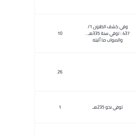
وفي كشف الظنون 1/
437 : توفي سنة 335هـ .
10
والصواب ما أثبته
26
توفي نحو 235هـ
1