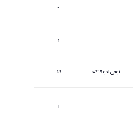
5
1
توفي نحو 235هـ
18
1