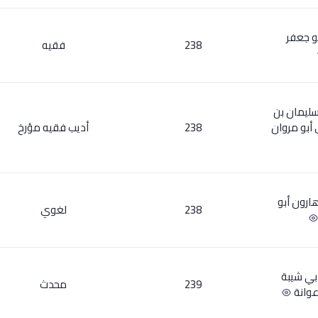
و جعفر
238
فقيه
سليمان بن
 أبو مروان
238
أديب فقيه مؤرخ
هارون أبو
238
لغوي
بي شيبة
239
محدث
عوانة