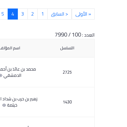
« الأولى
< السابق
1
2
3
4
5
100 / 7990
العدد :
التسلسل
اسم المؤلف
محمد بن عائذ بن أحم
2725
الدمشقي
زهير بن حرب بن شداد ا
1430
خيثمة