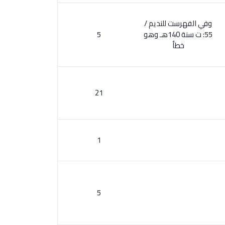
وفي الفهرست للنديم /
55: ت سنة 140هـ وهو
5
خطأ
21
1
5