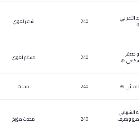
د الأعرابي
240
شاعر لغوي
بو جعفر
240
متكلم لغوي
إسكافي
 الحدثي
240
محدث
ة الشيباني
مرو ويعرف
240
محدث مؤرخ