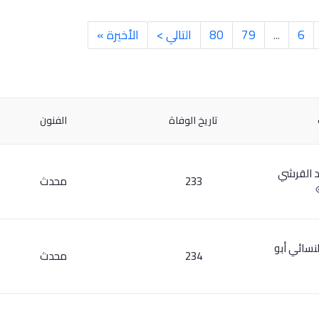
6
...
79
80
التالي >
الأخيرة »
تاريخ الوفاة
الفنون
د القرشي
233
محدث
لنسائي أبو
234
محدث