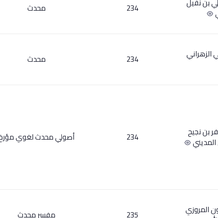
لي بن نفيل
234
محدث
ي
 الزهراني
234
محدث
فر بن نجيح
234
أصولي محدث لغوي مؤرخ
المديني
ن المروزي
235
مفسر محدث