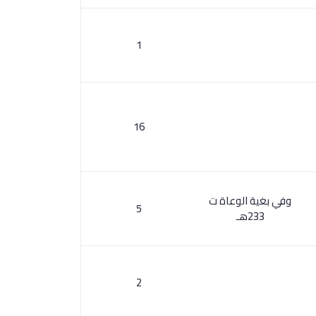
1
16
وفي بغية الوعاة ت
5
233هـ
2