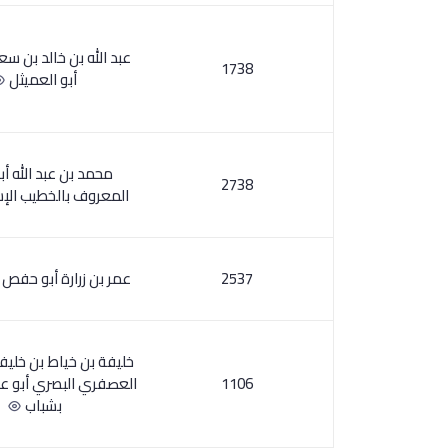
عبد الله بن خالد بن سع
1738
أبو العميثل
محمد بن عبد الله أ
2738
المعروف بالخطيب ال
2537
عمر بن زرارة أبو حفص
خليفة بن خياط بن خليف
1106
العصفري البصري أبو ع
بشباب