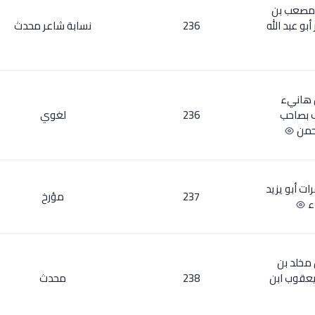
 مصعب بن
 أبو عبد الله
236
نسابة شاعر محدث
ن هانيء
ف بصاحب
236
لغوي
رحمن
ت أبو يزيد
237
مؤرخ
ء
 مخلد بن
 يعقوب ابن
238
محدث