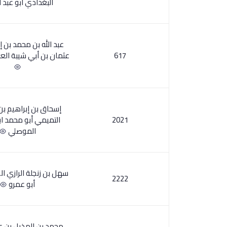
البغدادي أبو عبد ا
عبد الله بن محمد بن إ
617
عثمان بن أبي شيبة العب
إسحاق بن إبراهيم ب
2021
التميمي أبو محمد اب
الموصلي
سهل بن زنجلة الرازي الخ
2222
أبو عمرو
محمد بن الهذيل بن عب