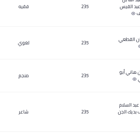
بد القيس
235
فقيه
اف
ان القطعي
235
لغوي
 هاني أبو
235
منجم
ي
عبد السلام
 بديك الجن
235
شاعر