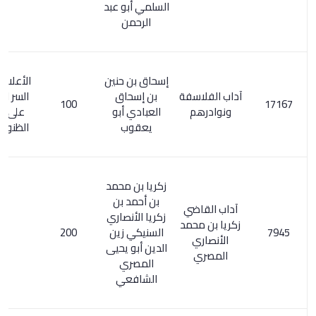
السلمي أبو عبد
الرحمن
إسحاق بن حنين
الأعلام 294/1.
آداب الفلاسفة
بن إسحاق
السر المصون
100
ونوادرهم
العبادي أبو
على كشف
يعقوب
الظنون / 152
زكريا بن محمد
بن أحمد بن
آداب القاضي
زكريا الأنصاري
زكريا بن محمد
السنيكي زين
200
الأنصاري
الدين أبو يحيى
المصري
المصري
الشافعي