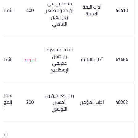
محمد بن علي
آداب اللغة
بن حمود ظاهر
400
الأعلام 3/ 135
العربية
زين الدين
العاملي
محمد مسعود
بن حسن
آداب اللياقة
لايوجد
الأعلام 7/ 97
عفيفي
الإسكندري
زين العابدين بن
تكملة معجم
آداب المؤمن
الحسين
200
المؤلفين 2/
التونسي
395
المعجم