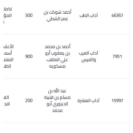
تكملة معجم
أحمد شوكت بن
آداب الطب
300
المؤلفين 1/
عمر الشطي
146
أحمد بن محمد
الأعلام 212/1 .
آداب العرب
بن يعقوب أبو
أسماء الكتب
900
والفرس
علي الملقب
المتمم لكشف
مسكويه
الظنون / 23
عبد الله بن
مسلم بن قتيبة
الفهرست
آداب العشرة
200
الدينوري أبو
للنديم / 86
محمد