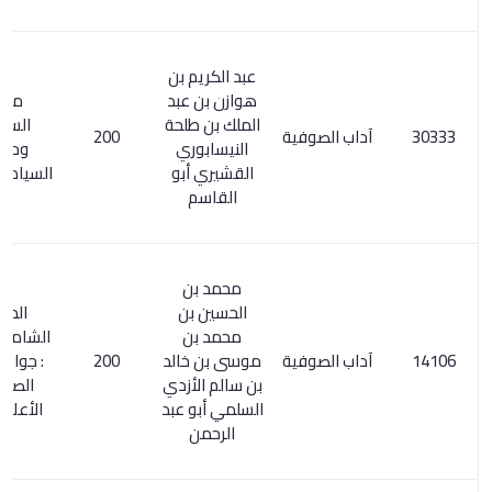
عبد الكريم بن
هوازن بن عبد
مفتاح
الملك بن طلحة
السعادة
آداب الصوفية
200
النيسابوري
ومصباح
القشيري أبو
السيادة 2/ 297
القاسم
محمد بن
الحسين بن
المعجم
محمد بن
الشامل 198/6
آداب الصوفية
موسى بن خالد
200
: جوامع آداب
بن سالم الأزدي
الصوفية .
السلمي أبو عبد
الأعلام 99/6
الرحمن