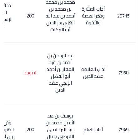
محمد بن محمد
ذخائر التراث
آداب العشرة
بن محمد بن
العربي
وذكر الصحبة
أحمد بن عبد الله
200
الإسلامي 2/
والأخوة
الغزي بدر الدين
725
أبو البركات
عبد الرحمن بن
أحمد بن عبد
آداب العلامة
الغفار بن أحمد
لايوجد
عضد الدين
أبو الفضل
الإيجي عضد
الدين
يوسف بن عبد
الله بن محمد بن
وفي كشف
آداب العلم
عبد البر النمري
200
الظنون 260/1
القرطبي جمال
بيان آداب العلم