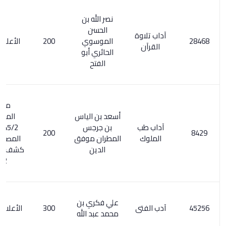
نصر الله بن
الحسن
آداب تلاوة
الموسوي
200
الأعلام 8/ 30
القرآن
الحائري أبو
الفتح
معجم
أسعد بن الياس
المؤلفين
آداب طب
بن جرجس
245/2. السر
200
الملوك
المطران موفق
المصون على
الدين
كشف الظنون /
152
علي فكري بن
آدب الفتى
300
الأعلام 4/ 320
محمد عبد الله