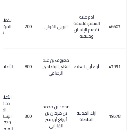
آدم عليه
تكملة معجم
السلام: فلسفة
البهي الخولي
200
المؤلفين 1/
تقويم الإنسان
403
وخلافته
معروف بن عبد
آراء أبي العلاء
الغني البفدادي
800
الأعلام 7/ 269
الرصافي
الأعلام 20/7.
ذخائر التراث
محمد بن محمد
العربي
آراء المدينة
بن طرخان بن
300
الإسلامي 2/
الفاضلة
أوزلغ أبو نصر
729. اكتفاء
الفارابي
القنوع بما هو