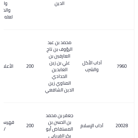
الدين
والشرب
والضيافة0
لعله كتاب آخر
محمد بن عبد
الرؤوف بن تاج
العارفين بن
آداب الأكل
علي بن زين
200
الأعلام 204/6
والشرب
العابدين
الحدادي
المناوي زين
الدين الشافعي
جعفر بن محمد
بن الحسن بن
فهرسة ابن خير
آداب الإسلام
200
المستفاض أبو
/ 291
بكر الفريابي