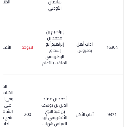
سليمان
الظنون /23
الأودني
إبراهيم بن
محمد بن
آداب أهل
إبراهيم أبو
لايوجد
الأعلام 62/1
بطليوس
إسحاق
البطليوسي
الملقب بالأعلم
المعجم
الشامل 94/1 0
أحمد بن عماد
وفي المستدرك
الدين بن يوسف
على المعجم
بن عبد النبي
الشامل 54/1 :
آداب الأكل
200
الأقفهسي أبو
شرح منظومة
العباس شهاب
آداب الأكل