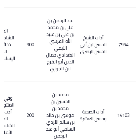
عبد الرحمن بن
علي بن محمد
المعجم
بن علي بن عبيد
آداب الشيخ
الشامل 94/2 .
الله القرشي
الحسن ابن أبي
900
ذخائر التراث
التيمي
الحسن البصري
العربي
البغدادي جمال
الإسلامي 78/1
الدين أبو الفرج
ابن الجوزي
محمد بن
وفي فهرسة
الحسين بن
المنتوري/ 165:
محمد بن
آداب الصحبة
أدب الصحبة.
موسى بن خالد
200
وحسن العشرة
المعجم
بن سالم الأزدي
الشامل 197/3.
السلمي أبو عبد
الأعلام 99/6
الرحمن