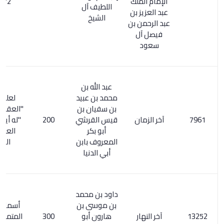
الإمام الملك
2/ 358
اللطيف آل
عبد العزيز بن
الشيخ
عبد الرحمن بن
فيصل آل
سعود
عبد الله بن
محمد بن عبيد
لعله كتاب
بن سفيان بن
"العقل وفضله
آخر الزمان
قيس القرشي
200
"له أيضا . حال
أبو بكر
العقل آخر
المعروف بابن
الزمان
أبي الدنيا
داود بن محمد
بن موسى بن
أسماء الكتب
آخر النهار
هارون أبو
300
المتمم لكشف