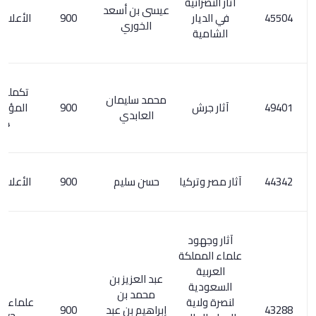
آثار النصرانية
عيسى بن أسعد
في الديار
900
الأعلام 5/ 101
الخوري
الشامية
تكملة معجم
محمد سليمان
آثار جرش
900
المؤلفين 6/
العابدي
274
آثار مصر وتركيا
حسن سليم
900
الأعلام 3/ 117
آثار وجهود
علماء المملكة
العربية
عبد العزيز بن
السعودية
محمد بن
لنصرة ولاية
علماء آل الشيخ
إبراهيم بن عبد
900