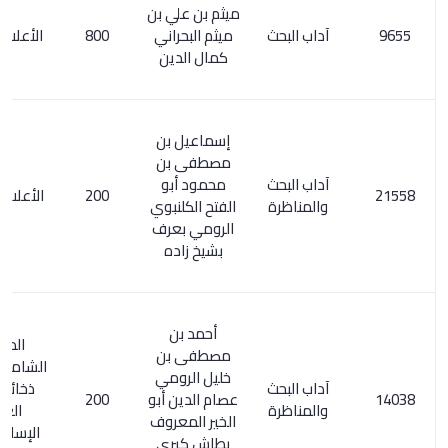
ميثم بن علي بن
آداب البحث
ميثم البحراني
800
الأعلام 336/7
كمال الدين
إسماعيل بن
مصطفى بن
آداب البحث
محمود أبو
200
الأعلام 1/ 327
والمناظرة
الفتح الكلنبوي
الرومي بعرف
بشيخ زاده
أحمد بن
المعجم
مصطفى بن
الشامل 479/3.
خليل الرومي
آداب البحث
ذخائر التراث
عصام الدين أبو
200
والمناظرة
العربي
الخير المعروف
الإسلامي 2/
بطاش كبرى