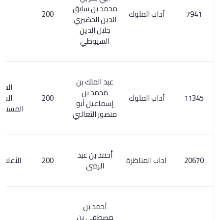
محمد بن سابق
آداب الملوك
200
الدين الحضيري
جلال الدين
السيوطي
عبد الملك بن
المعجم
محمد بن
آداب الملوك
200
الشامل
إسماعيل أبو
المستدرك 89/1
منصور الثعالبي
أحمد بن عبد
آداب المناظرة
200
الأعلام 150/1
الرضى
أحمد بن
مصطفى بن