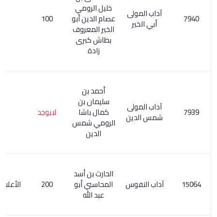
خليل الرومي
آداب المولى
عصام الدين أبو
100
أبي الخير
الخير المعروف
بطاش كبرى
زادة
أحمد بن
سليمان بن
آداب المولى
كمال باشا
لايوجد
شمس الدين
الرومي شمس
الدين
الحارث بن أسد
آداب النفوس
المحاسبي أبو
200
الأعلام 153/2
عبد الله