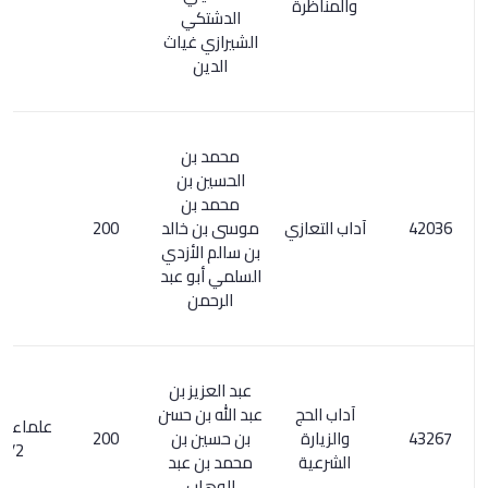
والمناظرة
الدشتكي
الشيرازي غياث
الدين
محمد بن
الحسين بن
محمد بن
آداب التعازي
موسى بن خالد
200
بن سالم الأزدي
السلمي أبو عبد
الرحمن
عبد العزيز بن
آداب الحج
عبد الله بن حسن
علماء آل الشيخ
والزيارة
بن حسين بن
200
2/ 344
الشرعية
محمد بن عبد
الوهاب