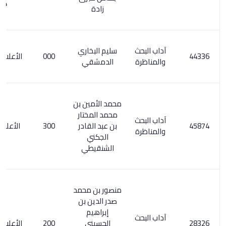
654
زادة
آداب البحث
سليم البخاري
000
الأعلام 3/ 116
والمناظرة
الدمشقي
محمد الأمين بن
محمد المختار
آداب البحث
بن عبد القادر
300
الأعلام 6/ 45
والمناظرة
الجكني
الشنقيطي
منصور بن محمد
صدر الدين بن
إبراهيم
آداب البحث
الحسيني
200
الأعلام 7/ 304