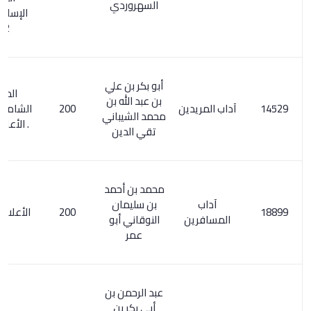
السهروردي
الإسلامي 1/
582
أبو بكر بن علي
المعجم
بن عبد الله بن
آداب المريدين
200
الشامل 418/3
محمد الشيباني
. الأعلام 67/2
تقي الدين
محمد بن أحمد
آداب
بن سليمان
200
الأعلام 5/ 312
المسافرين
النوقاني أبو
عمر
عبد الرحمن بن
أبي بكر بن