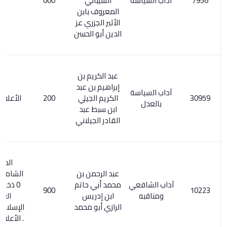
آداب السياسة
الشيباني
000
المعروف بابن
الأثير الجزري عز
الدين أبو الحسن
عبد الكريم بن
إبراهيم بن عبد
آداب السياسة
الكريم الجيلي
200
الأعلام 4 / 51
بالعدل
ابن سبط عبد
القادر الجيلاني
المعجم
عبد الرحمن بن
الشامل 116/2
آداب الشافعي
محمد أبي حاتم
0 ذخائر التراث
900
ومناقبه
ابن إدريس
العربي
الرازي أبو محمد
الإسلامي 30/1
. الأعلام 3/ 324