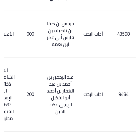
جرجس بن صفا
بن ناصيف بن
آداب البحث
000
الأعلام 2/ 116
فارس أبي عكر
ابن نعمة
المعجم
عبد الرحمن بن
الشامل 118/1.
أحمد بن عبد
ذخائر التراث
الغفار بن أحمد
العربي
آداب البحث
200
أبو الفضل
الإسلامي 1/
الإيجي عضد
692. اكتفاء
الدين
القنوع بما هو
مطبوع / 200