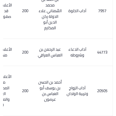
محمد
الأعلام 223/1 .
آداب الخلوة
السِّمناني علاء
200
قد يكون :
الدولة ركن
صفوة العروة
الدين أبو
المكارم
آداب الدعاء
عبد الرحمن بن
الأعلام 3/ 309.
200
وشروطه
العباس العراقي
منظومة
الأعلام 112/1.
أحمد بن الحسن
معجم
آداب الزواج
بن يوسف أبو
المطبوعات
200
وتربية الولدان
العباس بن
العربية
عرضون
والمعربة 1/
180