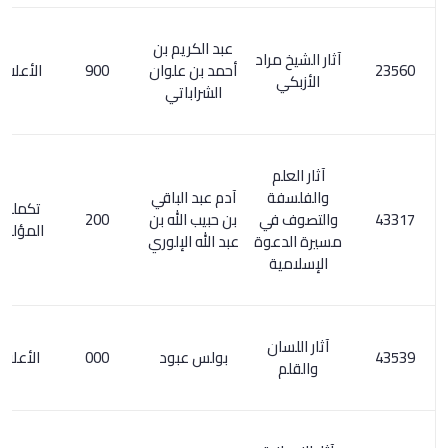
عبد الكريم بن
آثار الشيخ مراد
أحمد بن علوان
900
الأعلام 4 / 51
الأزبكي
الشراباتي
آثار العلم
والفلسفة
آدم عبد الباقي
تكملة معجم
والتصوف في
بن حبيب الله بن
200
المؤلفين 1/ 7
مسيرة الدعوة
عبد الله الإلوري
الإسلامية
آثار اللسان
بولس عبود
000
الأعلام 2/ 78
والقلم