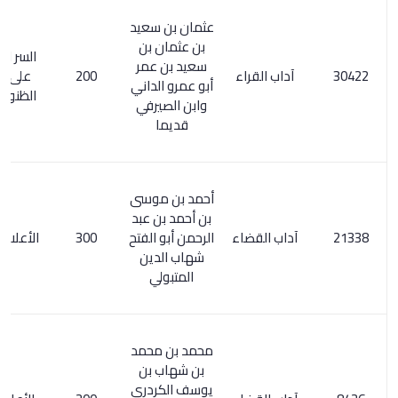
عثمان بن سعيد
بن عثمان بن
السر المصون
سعيد بن عمر
آداب القراء
200
على كشف
أبو عمرو الداني
الظنون / 152
وابن الصيرفي
قديما
أحمد بن موسى
بن أحمد بن عبد
آداب القضاء
الرحمن أبو الفتح
300
الأعلام 1/ 262
شهاب الدين
المتبولي
محمد بن محمد
بن شهاب بن
يوسف الكردري