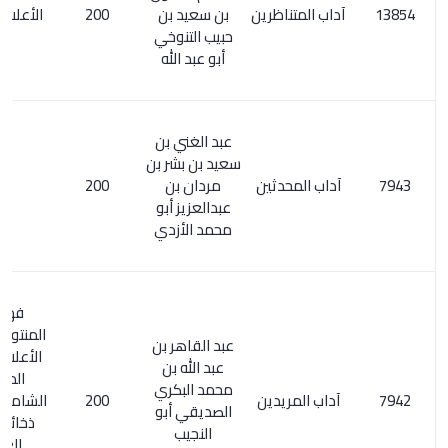
آداب المتناظرين
بن سعيد بن
200
الأعلام 205/6
حبيب التنوخي
أبو عبد الله
عبد الغني بن
سعيد بن بشر بن
آداب المحدثين
مردان بن
200
عبدالعزيز أبو
محمد الأزدي
فهرسة
المنتوري/ 167.
عبد القاهر بن
الأعلام 49/4 .
عبد الله بن
المعجم
محمد البكري
آداب المريدين
200
الشامل 220/3.
الصديقي أبو
ذخائر التراث
النجيب
العربي