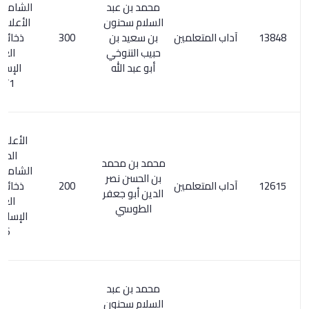
محمد بن عبد
الشامل 159/3.
السلام سحنون
الأعلام 205/6.
آداب المتعلمين
بن سعيد بن
300
ذخائر التراث
حبيب التنوخي
العربي
أبو عبد الله
الإسلامي
131/1
الأعلام 31/7.
المعجم
محمد بن محمد
الشامل 521/3.
بن الحسن نصر
آداب المتعلمين
200
ذخائر التراث
الدين أبو جعفر
العربي
الطوسي
الإسلامي 2/
666
محمد بن عبد
السلام سحنون