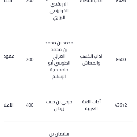
آداب القضاء
200
الأعلام 45/7
البريقيني
الخوارزمي
البزازي
محمد بن محمد
بن محمد
آداب الكسب
الغزالي
عقود الجوهر /
200
والمعاش
الطوسي أبو
6
حامد حجة
الإسلام
آداب اللغة
جرجي بن حبيب
400
الأعلام 2/ 117
العربية
زيدان
سليمان بن