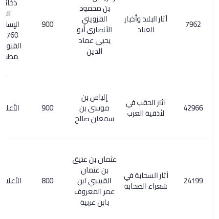
ذخائر التراث
بن محمود
العربي
آثار البلاد وأخبار
القزويني
900
الإسلامي 2/
العباد
الأنصاري أبو
760. اكتفاء
يحيى عماد
القنوع بما هو
الدين
مطبوع / 53
إلياس بن
آثار الحقب في
موسى بن
900
الأعلام 2/ 1-
لأذقية العرب
سمعان صالح
عثمان بن عتيق
بن عثمان
آثار السحابة في
القيسي ابن
800
الأعلام 4/ 210
شعراء الصحابة
عمر المعروف
بابن عربية