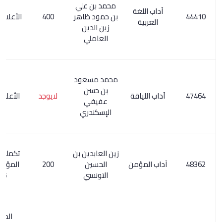
محمد بن علي
آداب اللغة
بن حمود ظاهر
400
الأعلام 3/ 135
العربية
زين الدين
العاملي
محمد مسعود
بن حسن
آداب اللياقة
لايوجد
الأعلام 7/ 97
عفيفي
الإسكندري
زين العابدين بن
تكملة معجم
آداب المؤمن
الحسين
200
المؤلفين 2/
التونسي
395
المعجم