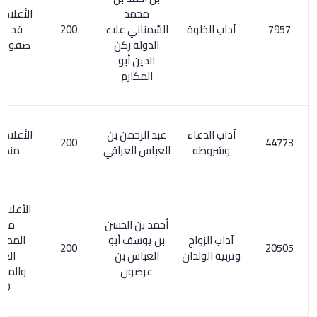
محمد
الأعلام 223/1 .
آداب الخلوة
السِّمناني علاء
200
قد يكون :
الدولة ركن
صفوة العروة
الدين أبو
المكارم
آداب الدعاء
عبد الرحمن بن
الأعلام 3/ 309.
200
وشروطه
العباس العراقي
منظومة
الأعلام 112/1.
أحمد بن الحسن
معجم
آداب الزواج
بن يوسف أبو
المطبوعات
200
وتربية الولدان
العباس بن
العربية
عرضون
والمعربة 1/
180