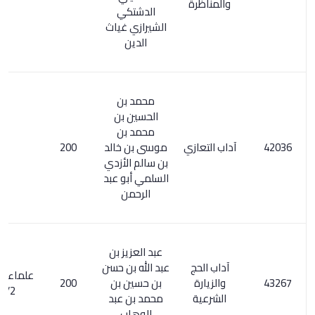
والمناظرة
الدشتكي
الشيرازي غياث
الدين
محمد بن
الحسين بن
محمد بن
آداب التعازي
موسى بن خالد
200
بن سالم الأزدي
السلمي أبو عبد
الرحمن
عبد العزيز بن
آداب الحج
عبد الله بن حسن
علماء آل الشيخ
والزيارة
بن حسين بن
200
2/ 344
الشرعية
محمد بن عبد
الوهاب