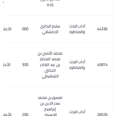
654
زادة
آداب البحث
سليم البخاري
000
الأعلام 3/ 116
والمناظرة
الدمشقي
محمد الأمين بن
محمد المختار
آداب البحث
بن عبد القادر
300
الأعلام 6/ 45
والمناظرة
الجكني
الشنقيطي
منصور بن محمد
صدر الدين بن
إبراهيم
آداب البحث
الحسيني
200
الأعلام 7/ 304