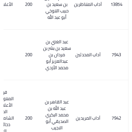
آداب المتناظرين
بن سعيد بن
200
الأعلام 205/6
حبيب التنوخي
أبو عبد الله
عبد الغني بن
سعيد بن بشر بن
آداب المحدثين
مردان بن
200
عبدالعزيز أبو
محمد الأزدي
فهرسة
المنتوري/ 167.
عبد القاهر بن
الأعلام 49/4 .
عبد الله بن
المعجم
محمد البكري
آداب المريدين
200
الشامل 220/3.
الصديقي أبو
ذخائر التراث
النجيب
العربي