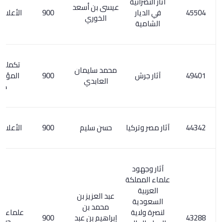
آثار النصرانية
عيسى بن أسعد
في الديار
900
الأعلام 5/ 101
الخوري
الشامية
تكملة معجم
محمد سليمان
آثار جرش
900
المؤلفين 6/
العابدي
274
آثار مصر وتركيا
حسن سليم
900
الأعلام 3/ 117
آثار وجهود
علماء المملكة
العربية
عبد العزيز بن
السعودية
محمد بن
لنصرة ولاية
علماء آل الشيخ
إبراهيم بن عبد
900