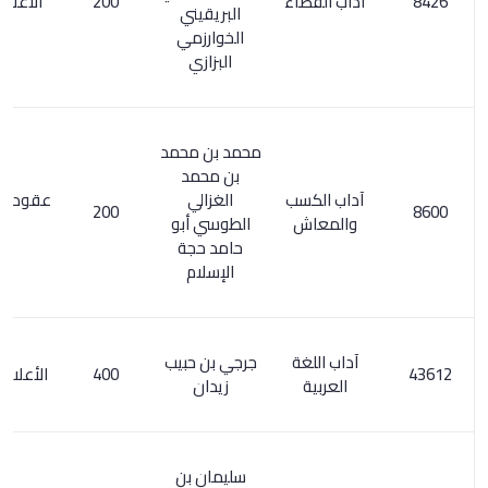
آداب القضاء
200
الأعلام 45/7
البريقيني
الخوارزمي
البزازي
محمد بن محمد
بن محمد
آداب الكسب
الغزالي
عقود الجوهر /
200
والمعاش
الطوسي أبو
6
حامد حجة
الإسلام
آداب اللغة
جرجي بن حبيب
400
الأعلام 2/ 117
العربية
زيدان
سليمان بن