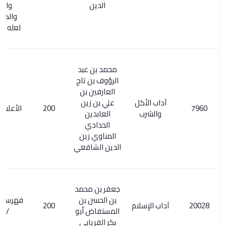
الدين
والشرب
والضيافة0
لعله كتاب آخر
محمد بن عبد
الرؤوف بن تاج
العارفين بن
آداب الأكل
علي بن زين
200
الأعلام 204/6
والشرب
العابدين
الحدادي
المناوي زين
الدين الشافعي
جعفر بن محمد
بن الحسن بن
فهرسة ابن خير
آداب الإسلام
200
المستفاض أبو
/ 291
بكر الفريابي