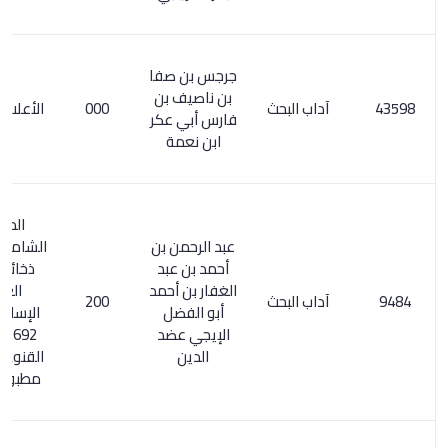
جرجس بن صفا
بن ناصيف بن
آداب البحث
000
الأعلام 2/ 116
فارس أبي عكر
ابن نعمة
المعجم
عبد الرحمن بن
الشامل 118/1.
أحمد بن عبد
ذخائر التراث
الغفار بن أحمد
العربي
آداب البحث
200
أبو الفضل
الإسلامي 1/
الإيجي عضد
692. اكتفاء
الدين
القنوع بما هو
مطبوع / 200