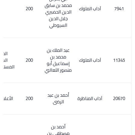
محمد بن سابق
آداب الملوك
200
الدين الحضيري
جلال الدين
السيوطي
عبد الملك بن
المعجم
محمد بن
آداب الملوك
200
الشامل
إسماعيل أبو
المستدرك 89/1
منصور الثعالبي
أحمد بن عبد
آداب المناظرة
200
الأعلام 150/1
الرضى
أحمد بن
مصطفى بن