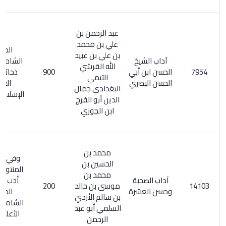
عبد الرحمن بن
علي بن محمد
المعجم
بن علي بن عبيد
آداب الشيخ
الشامل 94/2 .
الله القرشي
الحسن ابن أبي
900
ذخائر التراث
التيمي
الحسن البصري
العربي
البغدادي جمال
الإسلامي 78/1
الدين أبو الفرج
ابن الجوزي
محمد بن
وفي فهرسة
الحسين بن
المنتوري/ 165:
محمد بن
آداب الصحبة
أدب الصحبة.
موسى بن خالد
200
وحسن العشرة
المعجم
بن سالم الأزدي
الشامل 197/3.
السلمي أبو عبد
الأعلام 99/6
الرحمن