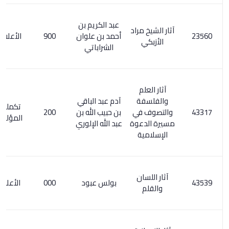
عبد الكريم بن
آثار الشيخ مراد
أحمد بن علوان
900
الأعلام 4 / 51
الأزبكي
الشراباتي
آثار العلم
والفلسفة
آدم عبد الباقي
تكملة معجم
والتصوف في
بن حبيب الله بن
200
المؤلفين 1/ 7
مسيرة الدعوة
عبد الله الإلوري
الإسلامية
آثار اللسان
بولس عبود
000
الأعلام 2/ 78
والقلم