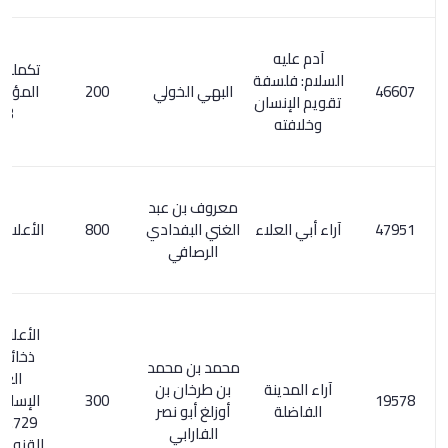
آدم عليه
تكملة معجم
السلام: فلسفة
البهي الخولي
200
المؤلفين 1/
تقويم الإنسان
403
وخلافته
معروف بن عبد
آراء أبي العلاء
الغني البفدادي
800
الأعلام 7/ 269
الرصافي
الأعلام 20/7.
ذخائر التراث
محمد بن محمد
العربي
آراء المدينة
بن طرخان بن
300
الإسلامي 2/
الفاضلة
أوزلغ أبو نصر
729. اكتفاء
الفارابي
القنوع بما هو