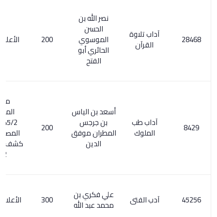
نصر الله بن
الحسن
آداب تلاوة
الموسوي
200
الأعلام 8/ 30
القرآن
الحائري أبو
الفتح
معجم
أسعد بن الياس
المؤلفين
آداب طب
بن جرجس
245/2. السر
200
الملوك
المطران موفق
المصون على
الدين
كشف الظنون /
152
علي فكري بن
آدب الفتى
300
الأعلام 4/ 320
محمد عبد الله