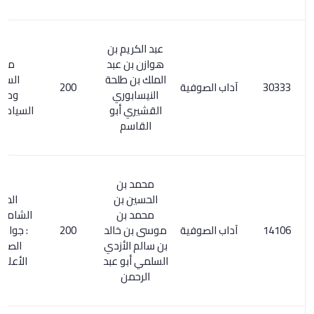
عبد الكريم بن
هوازن بن عبد
مفتاح
الملك بن طلحة
السعادة
آداب الصوفية
200
النيسابوري
ومصباح
القشيري أبو
السيادة 2/ 297
القاسم
محمد بن
الحسين بن
المعجم
محمد بن
الشامل 198/6
آداب الصوفية
موسى بن خالد
200
: جوامع آداب
بن سالم الأزدي
الصوفية .
السلمي أبو عبد
الأعلام 99/6
الرحمن