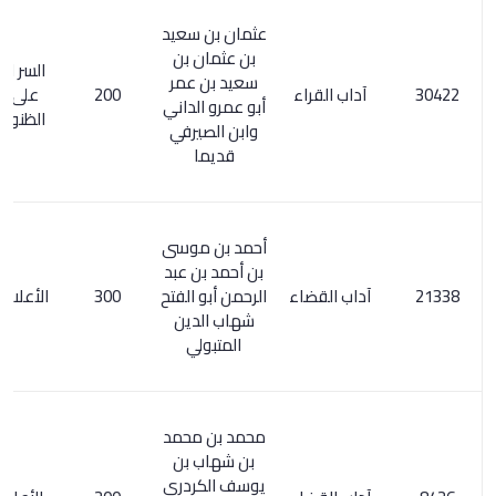
عثمان بن سعيد
بن عثمان بن
السر المصون
سعيد بن عمر
آداب القراء
200
على كشف
أبو عمرو الداني
الظنون / 152
وابن الصيرفي
قديما
أحمد بن موسى
بن أحمد بن عبد
آداب القضاء
الرحمن أبو الفتح
300
الأعلام 1/ 262
شهاب الدين
المتبولي
محمد بن محمد
بن شهاب بن
يوسف الكردري