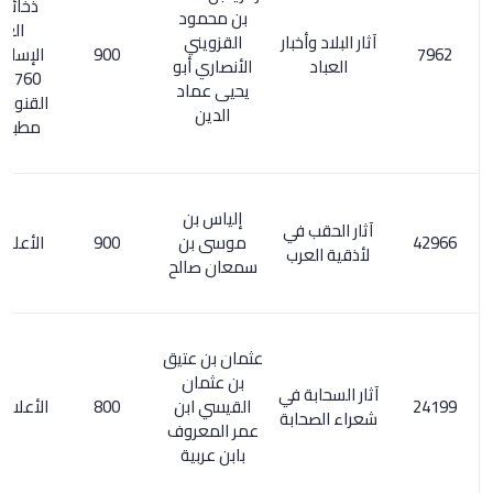
ذخائر التراث
بن محمود
العربي
آثار البلاد وأخبار
القزويني
900
الإسلامي 2/
العباد
الأنصاري أبو
760. اكتفاء
يحيى عماد
القنوع بما هو
الدين
مطبوع / 53
إلياس بن
آثار الحقب في
موسى بن
900
الأعلام 2/ 1-
لأذقية العرب
سمعان صالح
عثمان بن عتيق
بن عثمان
آثار السحابة في
القيسي ابن
800
الأعلام 4/ 210
شعراء الصحابة
عمر المعروف
بابن عربية