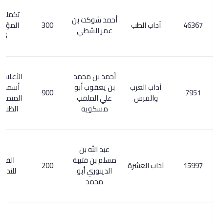
تكملة معجم
أحمد شوكت بن
آداب الطب
300
المؤلفين 1/
عمر الشطي
146
أحمد بن محمد
الأعلام 212/1 .
آداب العرب
بن يعقوب أبو
أسماء الكتب
900
والفرس
علي الملقب
المتمم لكشف
مسكويه
الظنون / 23
عبد الله بن
مسلم بن قتيبة
الفهرست
آداب العشرة
200
الدينوري أبو
للنديم / 86
محمد