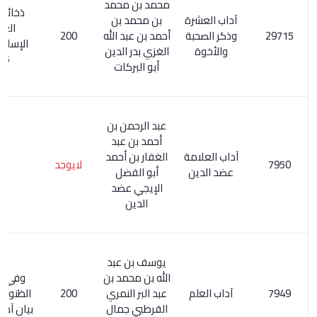
محمد بن محمد
ذخائر التراث
آداب العشرة
بن محمد بن
العربي
وذكر الصحبة
أحمد بن عبد الله
200
الإسلامي 2/
والأخوة
الغزي بدر الدين
725
أبو البركات
عبد الرحمن بن
أحمد بن عبد
آداب العلامة
الغفار بن أحمد
لايوجد
عضد الدين
أبو الفضل
الإيجي عضد
الدين
يوسف بن عبد
الله بن محمد بن
وفي كشف
آداب العلم
عبد البر النمري
200
الظنون 260/1
القرطبي جمال
بيان آداب العلم