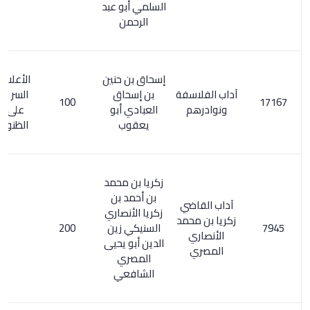
السلمي أبو عبد
الرحمن
إسحاق بن حنين
الأعلام 294/1.
آداب الفلاسفة
بن إسحاق
السر المصون
100
ونوادرهم
العبادي أبو
على كشف
يعقوب
الظنون / 152
زكريا بن محمد
بن أحمد بن
آداب القاضي
زكريا الأنصاري
زكريا بن محمد
السنيكي زين
200
الأنصاري
الدين أبو يحيى
المصري
المصري
الشافعي