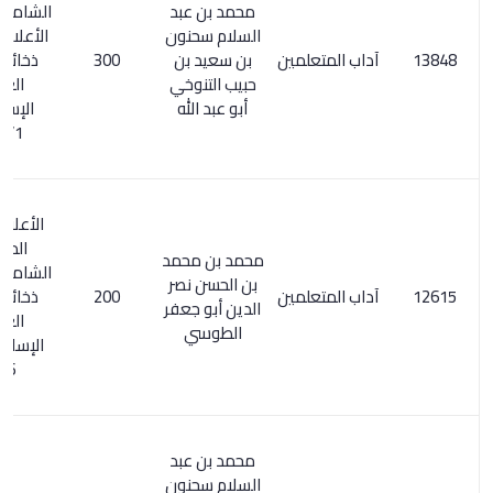
محمد بن عبد
الشامل 159/3.
السلام سحنون
الأعلام 205/6.
آداب المتعلمين
بن سعيد بن
300
ذخائر التراث
حبيب التنوخي
العربي
أبو عبد الله
الإسلامي
131/1
الأعلام 31/7.
المعجم
محمد بن محمد
الشامل 521/3.
بن الحسن نصر
آداب المتعلمين
200
ذخائر التراث
الدين أبو جعفر
العربي
الطوسي
الإسلامي 2/
666
محمد بن عبد
السلام سحنون