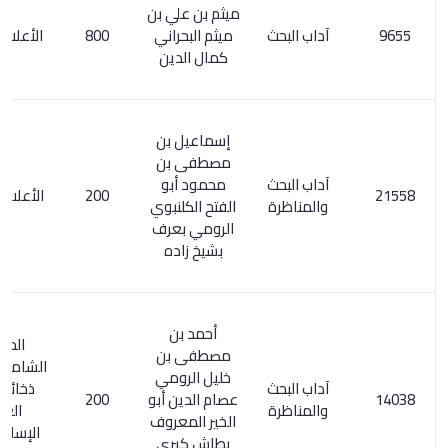
ميثم بن علي بن
آداب البحث
ميثم البحراني
800
الأعلام 336/7
كمال الدين
إسماعيل بن
مصطفى بن
آداب البحث
محمود أبو
200
الأعلام 1/ 327
والمناظرة
الفتح الكلنبوي
الرومي بعرف
بشيخ زاده
أحمد بن
المعجم
مصطفى بن
الشامل 479/3.
خليل الرومي
آداب البحث
ذخائر التراث
عصام الدين أبو
200
والمناظرة
العربي
الخير المعروف
الإسلامي 2/
بطاش كبرى