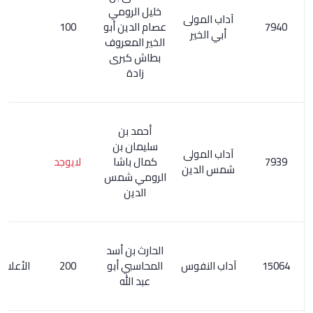
خليل الرومي
آداب المولى
عصام الدين أبو
100
أبي الخير
الخير المعروف
بطاش كبرى
زادة
أحمد بن
سليمان بن
آداب المولى
كمال باشا
لايوجد
شمس الدين
الرومي شمس
الدين
الحارث بن أسد
آداب النفوس
المحاسبي أبو
200
الأعلام 153/2
عبد الله