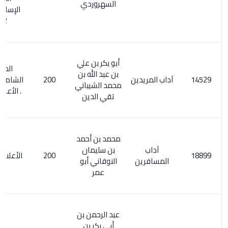
السهروردي
الإسلامي 1/
582
أبو بكر بن علي
المعجم
بن عبد الله بن
آداب المريدين
200
الشامل 418/3
محمد الشيباني
. الأعلام 67/2
تقي الدين
محمد بن أحمد
آداب
بن سليمان
200
الأعلام 5/ 312
المسافرين
النوقاني أبو
عمر
عبد الرحمن بن
أبي بكر بن