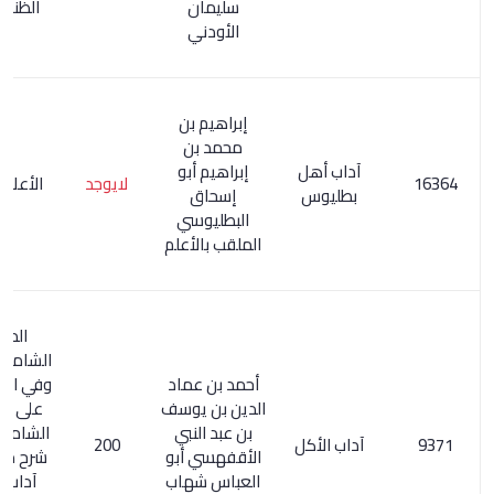
سليمان
الظنون /23
الأودني
إبراهيم بن
محمد بن
آداب أهل
إبراهيم أبو
لايوجد
الأعلام 62/1
بطليوس
إسحاق
البطليوسي
الملقب بالأعلم
المعجم
الشامل 94/1 0
أحمد بن عماد
وفي المستدرك
الدين بن يوسف
على المعجم
بن عبد النبي
الشامل 54/1 :
آداب الأكل
200
الأقفهسي أبو
شرح منظومة
العباس شهاب
آداب الأكل