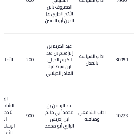
آداب السياسة
الشيباني
000
المعروف بابن
الأثير الجزري عز
الدين أبو الحسن
عبد الكريم بن
إبراهيم بن عبد
آداب السياسة
الكريم الجيلي
200
الأعلام 4 / 51
بالعدل
ابن سبط عبد
القادر الجيلاني
المعجم
عبد الرحمن بن
الشامل 116/2
آداب الشافعي
محمد أبي حاتم
0 ذخائر التراث
900
ومناقبه
ابن إدريس
العربي
الرازي أبو محمد
الإسلامي 30/1
. الأعلام 3/ 324