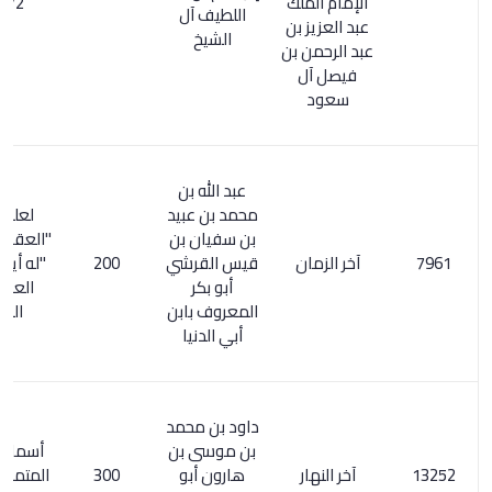
الإمام الملك
2/ 358
اللطيف آل
عبد العزيز بن
الشيخ
عبد الرحمن بن
فيصل آل
سعود
عبد الله بن
محمد بن عبيد
لعله كتاب
بن سفيان بن
"العقل وفضله
آخر الزمان
قيس القرشي
200
"له أيضا . حال
أبو بكر
العقل آخر
المعروف بابن
الزمان
أبي الدنيا
داود بن محمد
بن موسى بن
أسماء الكتب
آخر النهار
هارون أبو
300
المتمم لكشف