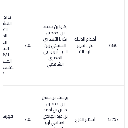
شرح للرسالة
القشيرية في
زكريا بن محمد
التصوف.
بن أحمد بن
المعجم
أحكام الدلالة
زكريا الأنصاري
الشامل
على تحرير
السنيكي زين
200
المستدرك
الرسالة
الدين أبو يحيى
56/1. السر
المصري
المصون على
الشافعي
كشف الظنون /
132
يوسف بن حسن
بن أحمد بن
حسن بن أحمد
بن عبد الهادي
فهرس الكتب /
أحكام الذراع
200
الصالحي أبو
57