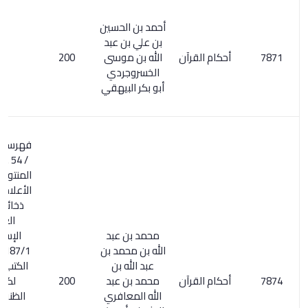
أحمد بن الحسين
بن علي بن عبد
أحكام القرآن
الله بن موسى
200
الخسروجردي
أبو بكر البيهقي
فهرسة ابن خير
/ 54 . فهرسة
المنتوري/ 104.
الأعلام 230/6 .
ذخائر التراث
العربي
محمد بن عبد
الإسلامي
الله بن محمد بن
187/1. أسماء
عبد الله بن
الكتب المتمم
أحكام القرآن
محمد بن عبد
200
لكشف
الله المعافري
الظنون/ 29.