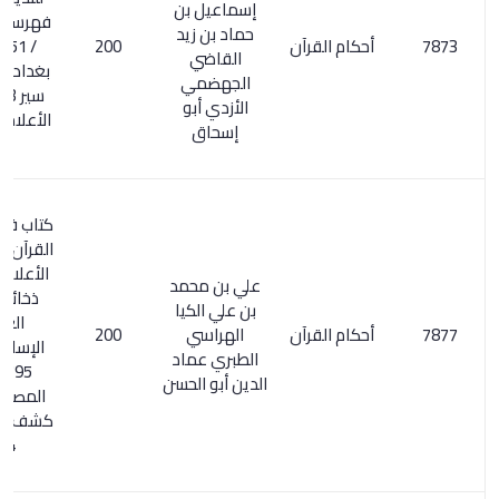
إسماعيل بن
فهرسة ابن خير
حماد بن زيد
أحكام القرآن
200
/ 51 . تاريخ
القاضي
بغداد 286/6 0
الجهضمي
سير 340/13 .
الأزدي أبو
الأعلام 310/1 .
إسحاق
كتاب في تفسير
القرآن الفقهي
الأعلام 329/4.
علي بن محمد
ذخائر التراث
بن علي الكيا
العربي
أحكام القرآن
الهراسي
200
الإسلامي 2/
الطبري عماد
795. السر
الدين أبو الحسن
المصون على
كشف الظنون /
134