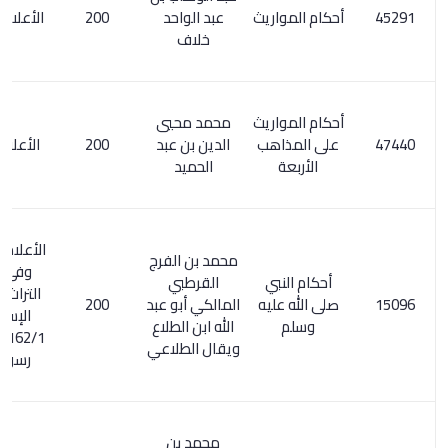
أحكام المواريث
عبد الواحد
200
الأعلام 4/ 184
خلاف
أحكام المواريث
محمد محيي
على المذاهب
الدين بن عبد
200
الأعلام 7/ 92
الأربعة
الحميد
الأعلام 328/6 .
محمد بن الفرج
وفي ذخائر
أحكام النبي
القرطبي
التراث العربي
صلى الله عليه
المالكي أبو عبد
200
الإسلامي
وسلم
الله ابن الطلاع
162/1 : أقضية
ويقال الطلاعي
رسول الله
محمد بن