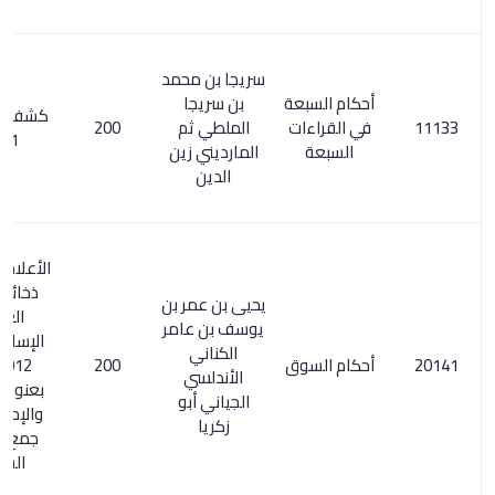
سريجا بن محمد
أحكام السبعة
بن سريجا
كشف الظنون
في القراءات
الملطي ثم
200
19/1
السبعة
المارديني زين
الدين
الأعلام 8/ 160.
ذخائر التراث
يحيى بن عمر بن
العربي
يوسف بن عامر
الإسلامي 2/
الكناني
أحكام السوق
200
912. طبع
الأندلسي
بعنوان: النظر
الجياني أبو
والإحكام في
زكريا
جمع أحوال
السوق