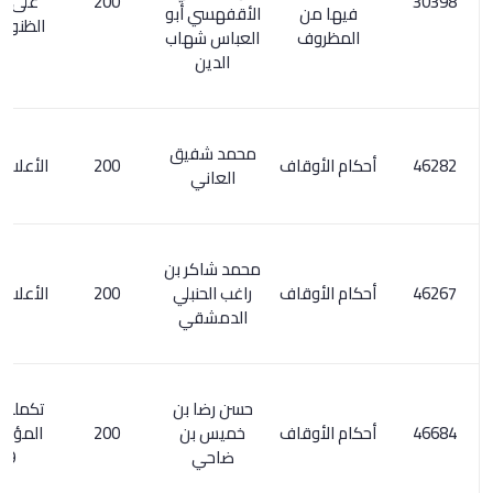
200
على كشف
فيها من
الأقفهسي أبو
الظنون / 132
المظروف
العباس شهاب
الدين
محمد شفيق
أحكام الأوقاف
200
الأعلام 6/ 159
العاني
محمد شاكر بن
أحكام الأوقاف
راغب الحنبلي
200
الأعلام 6/ 157
الدمشقي
حسن رضا بن
تكملة معجم
أحكام الأوقاف
خميس بن
200
المؤلفين 2/
ضاحي
129