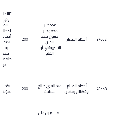
"الأعلام 7/ 86.
وفي معجم
محمد بن
المؤلفين
محمود بن
لكحالة : جامع
حسين مجد
أحكام الصغار .
أحكام الصغار
200
الدين
لكنه لا يعرف
الأسروشني أبو
به. فهرس
الفتح
مخطوطات
جامعة البنجاب
ص 135
أحكام الصيام
عبد الغني صالح
تكملة معجم
200
وفضائل رمضان
حمادة
المؤلفين 4/ 57
القاسم بن علي