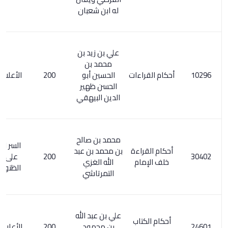
له ابن شعبان
علي بن زيد بن
محمد بن
أحكام القراءات
الحسين أبو
200
الأعلام 290/4
الحسن ظهير
الدين البيهقي
محمد بن صالح
السر المصون
أحكام القراءة
بن محمد بن عبد
200
على كشف
خلف الإمام
الله الغزي
الظنون / 134
التمرتاشي
علي بن عبد الله
أحكام الكتاب
بن محمود
200
الأعلام 4/ 307