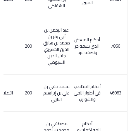
المبين
الشفنكي
عبد الرحمن بن
أبي بكر بن
أحكام المبعض
محمد بن سابق
الذي نصفه حر
200
الدين الحضيري
ونصفه عبد
جلال الدين
السيوطي
أحكام المذاهب
محمد حقي بن
في أطوار اللحى
علي بن إبراهيم
200
الأعلام 6/ 108
والشوارب
النازلي
أحكام
مصطفى بن
المفاكهات في
محمد بن أحمد