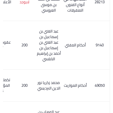
لايوجد
الأعلام 7/ 243
أنواع الفنون
بن موسى
المتفرقات
العروسي
عبد الغني بن
إسماعيل بن
عبد الغني بن
عقود الجوهر
أحكام المفتي
200
إسماعيل بن
/57
أحمد بن إبراهيم
النابلسي
تكملة معجم
محمد زكريا نور
أحكام المواريث
200
المؤلفين 5/
الدين البرديسي
365
عبد الوهاب بن