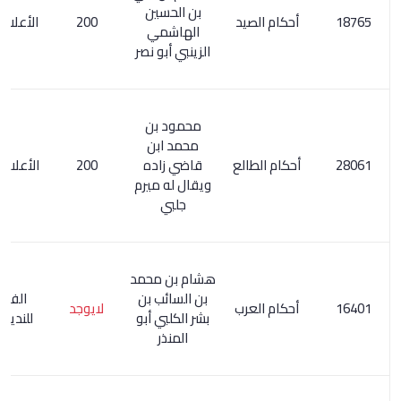
بن الحسين
أحكام الصيد
200
الأعلام 178/5
الهاشمي
الزينبي أبو نصر
محمود بن
محمد ابن
أحكام الطالع
قاضي زاده
200
الأعلام 7/ 183
ويقال له ميرم
جلبي
هشام بن محمد
بن السائب بن
الفهرست
أحكام العرب
لايوجد
بشر الكلبي أبو
للنديم / 109
المنذر