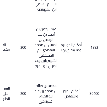
الاسلام السلمي
ابن الشهرزوري
عبد الرحمن بن
أحمد بن عبد
الرحمن بن
أحكام الخواتيم
الحسن بن محمد
المعجم
200
وما يتعلق بها
البغدادي ثم
الشامل 37/3
الدمشقي
الشهير بابن رجب
الحنبلي أبو الفرج
محمد بن صالح
السر المصون
أحكام الدروز
بن محمد بن عبد
200
على كشف
والأرفاض
الله الغزي
الظنون / 132
التمرتاشي