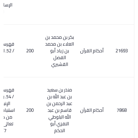
الإسلامي 1/
451
بكر بن محمد بن
العلاء بن محمد
فهرسة ابن خير
أحكام القرآن
بن زياد أبو
200
/ 52. الأعلام 2/
الفضل
69
القشيري
منذر بن سعيد
فهرسة ابن خير
بن عبد الله بن
/ 54. ويسمى :
عبد الرحمن بن
الإنباه على
أحكام القرآن
قاسم بن عبد
200
استنباط الأحكام
الله البلوطي
من كتاب الله
النفزي أبو
تعالى . الأعلام
الحكم
294/7