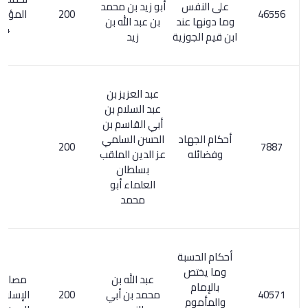
على النفس
أبو زيد بن محمد
200
المؤلفين 1/
وما دونها عند
بن عبد الله بن
394
ابن قيم الجوزية
زيد
عبد العزيز بن
عبد السلام بن
أبي القاسم بن
أحكام الجهاد
الحسن السلمي
200
وفضائله
عز الدين الملقب
بسلطان
العلماء أبو
محمد
أحكام الحسبة
وما يختص
عبد الله بن
مصادر الفكر
بالإمام
محمد بن أبي
200
الإسلامي في
والمأموم