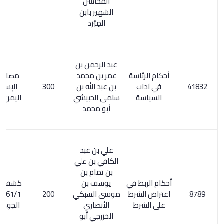
المحاسن
الشهير بابن
المِبْرَد
عبد الرحمن بن
أحكام الرئاسة
عمر بن محمد
مصادر الفكر
في آداب
بن عبد الله بن
300
الإسلام في
السياسة
سلمى الحبيشي
اليمن ص 534
أبو محمد
علي بن عبد
الكافي بن علي
بن تمام بن
أحكام الربط في
يوسف بن
كشف الظنون
اعتراض الشرط
موسى السبكي
200
161/1. عقود
على الشرط
الأنصاري
الجوهر /182
الخزرجي أبو