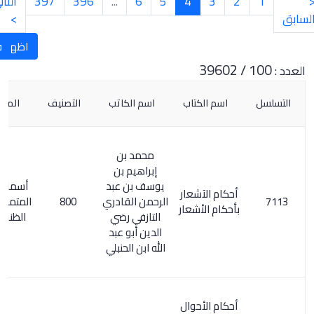
2
3
4
5
6
...
396
397
التالي
الأخيرة
»
>
اظهار العنوان
فرز تصنيف
اسم الكتاب
اسم الكاتب
التصنيف
الملحوظات
محمد بن
إبراهيم بن
يوسف بن عبد
أسماء الكتب
أحكام الآشعار
الرحمن القادري
800
المتمم لكشف
بأحكام الأشعار
التازفي رضي
الظنون / 30
الدين أبو عبد
الله ابن الحنبلي
أحكام الأحوال