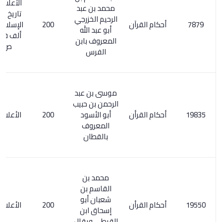
الأعلام 168/4.
محمد بن عبد
تاريخ المكتبات
الرحيم الخزرجي
أحكام القرآن
200
الإسلامي ومن
أبو عبد الله
ألف في الكتب
المعروف بابن
ص 297
الفرس
موسى بن عبد
الرحمن بن حبيب
أحكام القرأن
أبو الأسود
200
الأعلام 324/7
المعروف
بالقطان
محمد بن
القاسم بن
شعبان أبو
أحكام القرأن
200
الأعلام 335/6
إسحاق ابن
القرطي ويقال