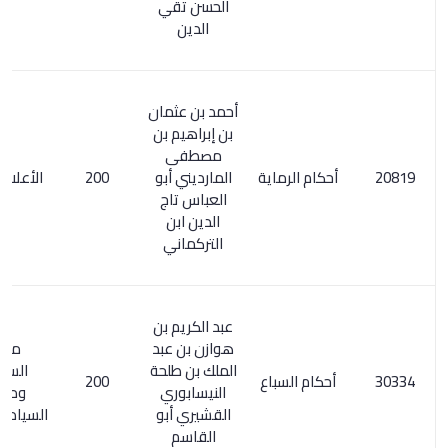
الحسن تقي
الدين
أحمد بن عثمان
بن إبراهيم بن
مصطفى
أحكام الرماية
المارديني أبو
200
الأعلام 167/1
العباس تاج
الدين ابن
التركماني
عبد الكريم بن
هوازن بن عبد
مفتاح
الملك بن طلحة
السعادة
أحكام السباع
200
النيسابوري
ومصباح
القشيري أبو
السيادة 2/ 298
القاسم