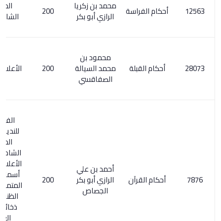
محمد بن زكريا
المعجم
أحكام الفراسة
200
الرازي أبو بكر
الشامل 9/3
محمود بن
أحكام القبلة
محمد السيالة
200
الأعلام 7/ 184
الصفاقسي
الفهرست
للنديم / 261.
المعجم
الشامل 65/2.
الأعلام 171/1.
أحمد بن علي
أسماء الكتب
أحكام القرآن
الرازي أبو بكر
200
المتمم لكشف
الجصاص
الظنون/ 30.
ذخائر التراث
العربي