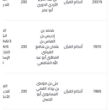
أحكام القرآن
200
الأزدي الدوري
للنديم / 287
أبو عمر
محمد بن
المعجم
إدريس بن
الشامل :
العباس بن
346/3 . الأعلام
أحكام القرآن
عثمان بن شافع
200
26/6. ذخائر
القرشي
التراث العربي
المطلبي أبو عبد
الإسلامي 1/
الله الشافعي
608
علي بن موسى
الفهرست
بن يزداد القمي
أحكام القرآن
200
للنديم / 260.
النيسابوري أبو
الأعلام 26/5
الحسن