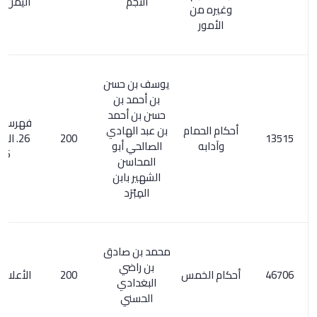
النجم
اليمن ص 197
وغيره من
الأمور
يوسف بن حسن
بن أحمد بن
حسن بن أحمد
فهرس الكتب /
أحكام الحمام
بن عبد الهادي
200
26. الأعلام 8/
وآدابه
الصالحي أبو
226
المحاسن
الشهير بابن
المِبْرَد
محمد بن صادق
بن راضي
أحكام الخمس
200
الأعلام 6/ 161
البغدادي
الحسني