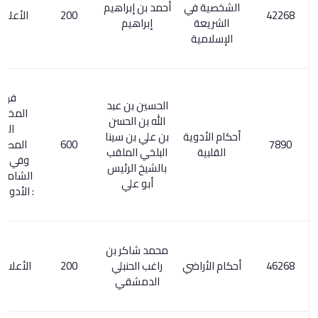
الشخصية في
أحمد بن إبراهيم
200
الأعلام 1/ 90
الشريعة
إبراهيم
الإسلامية
فهرس
الحسين بن عبد
المخطوطات
الله بن الحسن
الطبية
أحكام الأدوية
بن علي بن سينا
600
المصورة/ 9.
القلبية
البلخي الملقب
وفي المعجم
بالشيخ الرئيس
الشامل 250/3
أبو علي
: الأدوية القلبية
محمد شاكر بن
أحكام الأراضي
راغب الحنبلي
200
الأعلام 6/ 157
الدمشقي