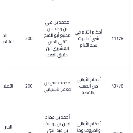
محمد بن علي
بن وهب بن
أحكام الأنام في
مطيع أبو الفتح
المعجم
شرح أحاديث
200
تقي الدين
الشامل 339/2
سيد الأنام
القشيري ابن
دقيق العيد
أحكام الأواني
محمد حسن بن
من الذهب
200
الأعلام 2/ 186
جعفر الآشتياني
والفضة
أحمد بن عماد
أحكام الأواني
الدين بن يوسف
السر المصون
والظروف وما
بن عبد النبي