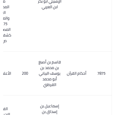
الإشبيلي أبو بكر
معجم
ابن العربي
المطبوعات
العربية
والمعربة 1/
175. السر
المصون على
كشف الظنون
ص 134.
قاسم بن أصبغ
بن محمد بن
أحكام القرآن
يوسف البياني
200
الأعلام 173/5
أبو محمد
القرطبي
إسماعيل بن
الفهرست
إسحاق بن
للنديم / 252.