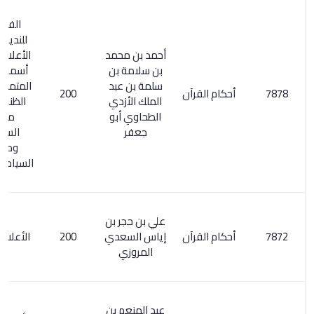
الفهرست
للنديم / 260.
أحمد بن محمد
الأعلام 206/1.
بن سلامة بن
أسماء الكتب
سلمة بن عبد
المتمم لكشف
أحكام القرآن
200
الملك الأزدي
الظنون/ 31.
الطحاوي أبو
مفتاح
جعفر
السعادة
ومصباح
السيادة 2/ 249
علي بن حجر بن
أحكام القرآن
إياس السعدي
200
الأعلام 270/4
المروزي
عبد المنعم بن