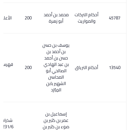
أحكام التركات
محمد بن أحمد
200
الأعلام 6/ 26
والمواريث
أبو زهرة
يوسف بن حسن
بن أحمد بن
حسن بن أحمد
بن عبد الهادي
فهرس الكتب /
أحكام الترياق
200
الصالحي أبو
27
المحاسن
الشهير بابن
المِبْرَد
إسماعيل بن
عمر بن كثير بن
شذرات الذهب
ضوء بن كثير بن
231/6 . طبقات