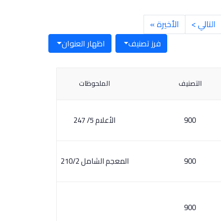
التالي >
الأخيرة »
فرز تصنيف
اظهار العنوان
التصنيف
الملحوظات
900
الأعلام 5/ 247
900
المعجم الشامل 210/2
900