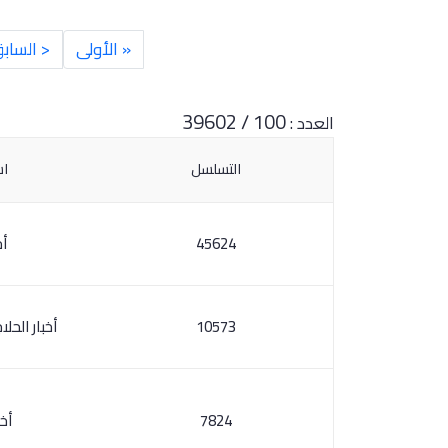
« الأولى
< الساب
100 / 39602
العدد :
التسلسل
اس
45624
أخ
10573
أخبار الحلا
7824
أخب