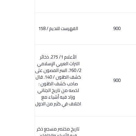
900
الفهرست للنديم / 158
الأعلام 1/ 275. ذخائر
التراث العربي الإسلامي
2/ 760. السر المصون على
كشف الظنون / 140. قال
900
صاحب كشف الظنون :
لخصه من تاريخ الجناني
وزاد فيه أشياء مع
اختلاف في كثير من الدول
تاريخ مختصر مسجع ذكر
فيه الأنبياء والخلفاء