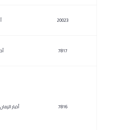
20023
أ
7817
أخب
7816
أخبار الزما