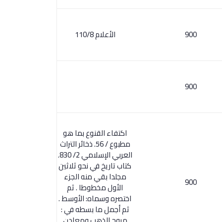
900
الأعلام 110/8
900
اكتفاء القنوع بما هو
مطبوع / 56. ذخائر التراث
العربي الإسلامي 2/ 830.
كتاب تاريخ في نحو ثلاثين
مجلدا بقي منه الجزء
900
الأول مخطوطا . ثم
اختصره وسماه: الأوسط .
ثم أجمل ما بسطه في :
مروج الذهب ومعادن