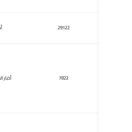
29122
أخ
7822
أخبار ا