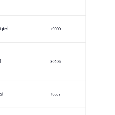
19000
أخبار 
30406
أ
16632
أخ